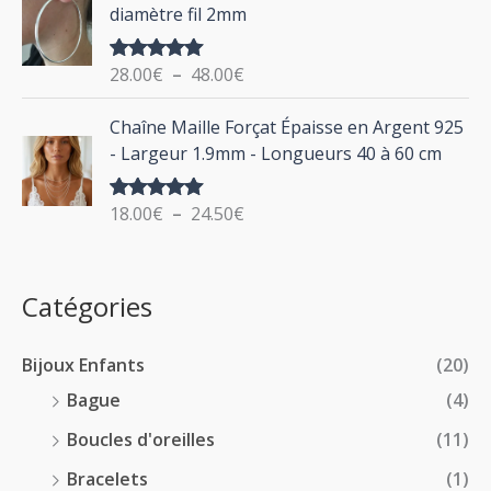
l
:
diamètre fil 2mm
p
a
2
r
g
0
i
28.00
€
–
48.00
€
Note
5.00
e
.
sur 5
x
d
P
0
Chaîne Maille Forçat Épaisse en Argent 925
e
l
0
:
- Largeur 1.9mm - Longueurs 40 à 60 cm
p
a
€
1
r
g
à
4
i
18.00
€
–
24.50
€
Note
5.00
e
2
.
sur 5
x
d
4
0
e
.
0
:
p
Catégories
0
€
2
r
0
à
8
i
€
1
Bijoux Enfants
(20)
.
x
8
0
Bague
(4)
.
0
:
Boucles d'oreilles
(11)
0
€
1
0
à
Bracelets
(1)
8