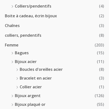
€
4
.
Colliers/pendentifs
(4)
8
0
.
Boite à cadeau, écrin bijoux
(2)
0
0
€
Chaînes
(3)
0
à
€
2
colliers, pendentifs
(8)
4
Femme
(203)
.
5
Bagues
(15)
0
Bijoux acier
(11)
€
Boucles d'oreilles acier
(8)
Bracelet en acier
(3)
Collier acier
(1)
Bijoux argent
(126)
Bijoux plaqué or
(55)