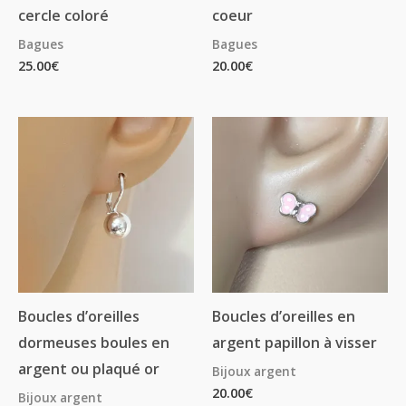
cercle coloré
coeur
Bagues
Bagues
25.00
€
20.00
€
Plage
de
prix :
27.00€
à
29.00€
Boucles d’oreilles
Boucles d’oreilles en
dormeuses boules en
argent papillon à visser
argent ou plaqué or
Bijoux argent
20.00
€
Bijoux argent