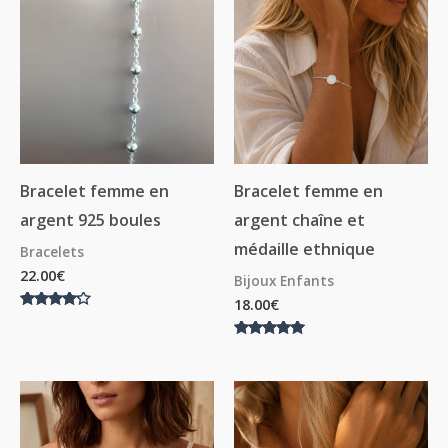
Bracelet femme en
Bracelet femme en
argent 925 boules
argent chaîne et
médaille ethnique
Bracelets
22.00
€
Bijoux Enfants
18.00
€
Note
4.00
sur 5
Note
5.00
sur 5