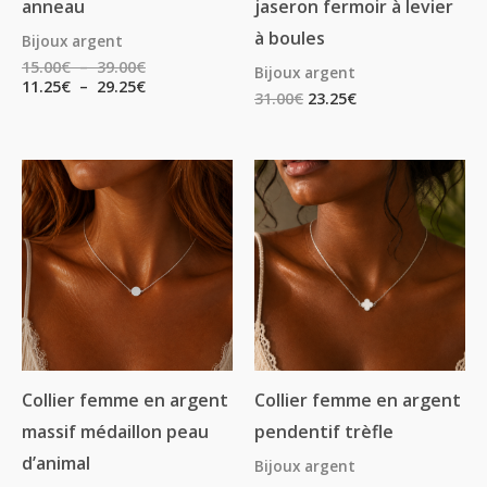
anneau
jaseron fermoir à levier
à boules
Bijoux argent
15.00
€
–
39.00
€
Bijoux argent
11.25
€
–
29.25
€
31.00
€
23.25
€
Collier femme en argent
Collier femme en argent
massif médaillon peau
pendentif trèfle
d’animal
Bijoux argent