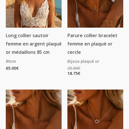
Long collier sautoir
Parure collier bracelet
femme en argent plaqué
femme en plaqué or
or médaillons 85 cm
cercle
80cm
Bijoux plaqué or
65.00
€
25.00
€
18.75
€
Plage
Plage
Plage
Plage
de
de
de
de
prix :
prix :
prix :
prix :
20.00€
15.00€
18.00€
13.50€
à
à
à
à
46.00€
34.50€
40.00€
30.00€