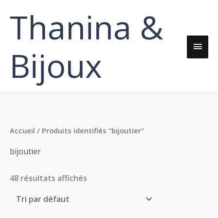
Aller
Thanina &
Men
au
contenu
princ
Bijoux
Accueil
/ Produits identifiés “bijoutier”
bijoutier
48 résultats affichés