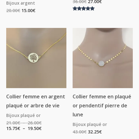
36.00
€
27.00
€
Bijoux argent
20.00
€
15.00
€
Note
5.00
sur 5
Plage
Plage
de
de
prix :
prix :
21.00€
15.75€
à
à
26.00€
19.50€
Collier femme en argent
Collier femme en plaqué
plaqué or arbre de vie
or pendentif pierre de
lune
Bijoux plaqué or
21.00
€
–
26.00
€
Bijoux plaqué or
15.75
€
–
19.50
€
43.00
€
32.25
€