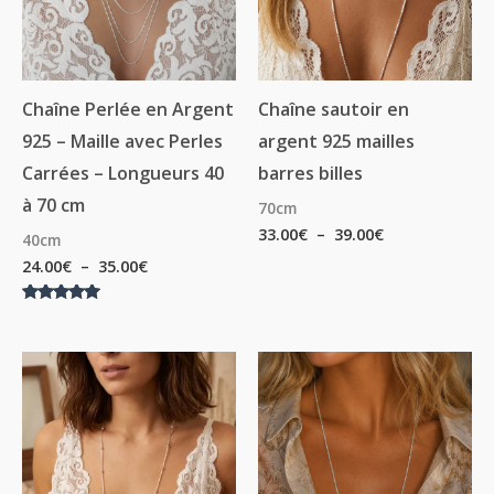
Chaîne Perlée en Argent
Chaîne sautoir en
925 – Maille avec Perles
argent 925 mailles
Carrées – Longueurs 40
barres billes
à 70 cm
70cm
33.00
€
–
39.00
€
40cm
24.00
€
–
35.00
€
Note
5.00
sur 5
Plage
Plage
de
de
prix :
prix :
35.00€
35.00€
à
à
40.00€
40.00€