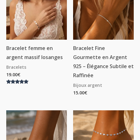
Bracelet femme en
Bracelet Fine
argent massif losanges
Gourmette en Argent
925 – Élégance Subtile et
Bracelets
19.00
€
Raffinée
Bijoux argent
Note
15.00
€
5.00
sur 5