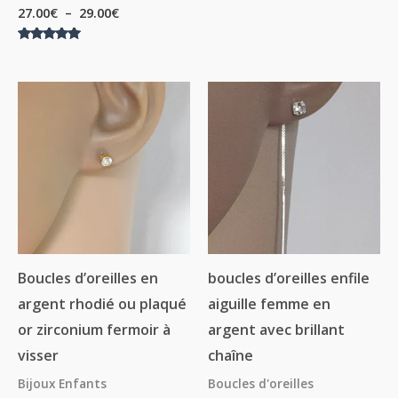
27.00
€
–
29.00
€
Note
5.00
sur 5
Plage
de
prix :
13.50€
à
18.50€
Boucles d’oreilles en
boucles d’oreilles enfile
argent rhodié ou plaqué
aiguille femme en
or zirconium fermoir à
argent avec brillant
visser
chaîne
Bijoux Enfants
Boucles d'oreilles