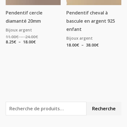
Pendentif cercle
Pendentif cheval à
diamanté 20mm
bascule en argent 925
enfant
Bijoux argent
11.00
€
–
24.00
€
Bijoux argent
8.25
€
–
18.00
€
18.00
€
–
38.00
€
R
P
P
Recherche
e
r
r
c
i
i