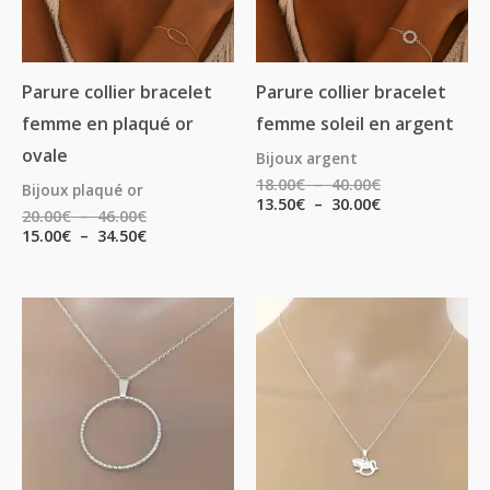
Parure collier bracelet
Parure collier bracelet
femme en plaqué or
femme soleil en argent
ovale
Bijoux argent
18.00
€
–
40.00
€
Bijoux plaqué or
13.50
€
–
30.00
€
20.00
€
–
46.00
€
15.00
€
–
34.50
€
Plage
Plage
Plage
de
de
de
prix :
prix :
prix :
8.25€
11.00€
18.00€
à
à
à
18.00€
24.00€
38.00€