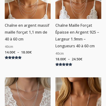
Chaîne en argent massif
Chaîne Maille Forçat
maille forçat 1,1 mm de
Épaisse en Argent 925 –
40 à 60 cm
Largeur 1.9mm –
Longueurs 40 à 60 cm
40cm
14.00
€
–
18.00
€
40cm
18.00
€
–
24.50
€
Note
5.00
sur 5
Note
5.00
sur 5
Plage
Plage
de
de
prix :
prix :
24.00€
33.00€
à
à
35.00€
39.00€