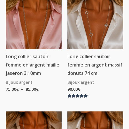
de
prix :
75.00€
à
85.00€
Long collier sautoir
Long collier sautoir
femme en argent maille
femme en argent massif
jaseron 3,10mm
donuts 74 cm
Bijoux argent
Bijoux argent
75.00
€
–
85.00
€
90.00
€
Note
5.00
sur 5