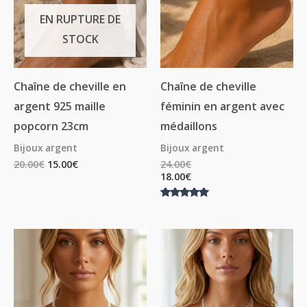
EN RUPTURE DE
STOCK
Chaîne de cheville en
Chaîne de cheville
argent 925 maille
féminin en argent avec
popcorn 23cm
médaillons
Bijoux argent
Bijoux argent
20.00
€
15.00
€
24.00
€
18.00
€
Note
5.00
sur 5
Plage
Plage
de
de
prix :
prix :
14.00€
18.00€
à
à
18.00€
24.50€