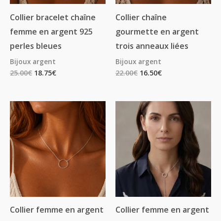
Collier bracelet chaîne
Collier chaîne
femme en argent 925
gourmette en argent
perles bleues
trois anneaux liées
Bijoux argent
Bijoux argent
25.00
€
18.75
€
22.00
€
16.50
€
Plage
Plage
de
de
prix :
prix :
15.00€
11.25€
à
à
39.00€
29.25€
Collier femme en argent
Collier femme en argent