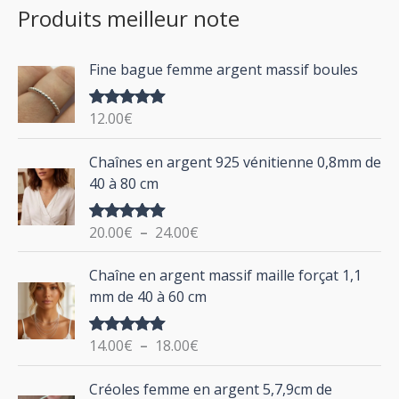
Produits meilleur note
h
x
x
e
m
m
Fine bague femme argent massif boules
r
i
a
c
n
x
12.00
€
Note
5.00
h
sur 5
P
Chaînes en argent 925 vénitienne 0,8mm de
e
l
40 à 80 cm
p
a
g
o
20.00
€
–
24.00
€
Note
5.00
e
u
sur 5
d
P
Chaîne en argent massif maille forçat 1,1
r
e
l
mm de 40 à 60 cm
p
a
r
g
:
i
14.00
€
–
18.00
€
Note
5.00
e
sur 5
x
d
P
Créoles femme en argent 5,7,9cm de
e