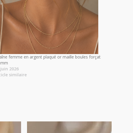
aîne femme en argent plaqué or maille boules forçat
1mm
 juin 2026
ticle similaire