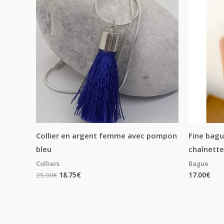
Collier en argent femme avec pompon
Fine bag
bleu
chaînett
Colliers
Bague
25.00
€
18.75
€
17.00
€