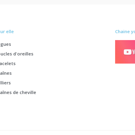
ur elle
Chaine y
agues
ucles d'oreilles
acelets
aînes
lliers
aînes de cheville