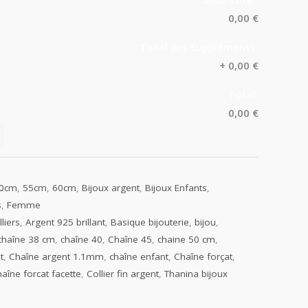
0,00 €
Total des suppléments:
+
0,00 €
Total:
0,00 €
0cm
,
55cm
,
60cm
,
Bijoux argent
,
Bijoux Enfants
,
s
,
Femme
liers
,
Argent 925 brillant
,
Basique bijouterie
,
bijou
,
chaîne 38 cm
,
chaîne 40
,
Chaîne 45
,
chaine 50 cm
,
t
,
Chaîne argent 1.1mm
,
chaîne enfant
,
Chaîne forçat
,
haîne forcat facette
,
Collier fin argent
,
Thanina bijoux