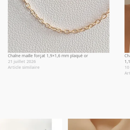
Chaîne maille forçat 1,9×1,6 mm plaqué or
Ch
21 juillet 2026
1,
Article similaire
10
Ar