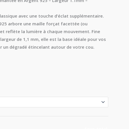
iamantée en Argent 925 – Largeur 1.1mm –
18.00€
lassique avec une touche d’éclat supplémentaire.
 925
arbore une
maille forçat facettée
(ou
et reflète la lumière à chaque mouvement. Fine
 largeur de
1,1 mm
, elle est la base idéale pour vos
r un dégradé étincelant autour de votre cou.
Sous-total: