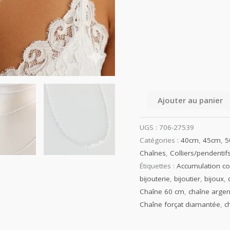
Ajouter au panier
UGS :
706-27539
Catégories :
40cm
,
45cm
,
5
Chaînes
,
Colliers/pendentif
Étiquettes :
Accumulation col
bijouterie
,
bijoutier
,
bijoux
,
Chaîne 60 cm
,
chaîne argen
Chaîne forçat diamantée
,
c