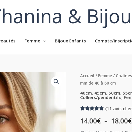
hanina & Bijo
eautés
Femme
Bijoux Enfants
Compte/inscripti
quantité
Accueil
/
Femme
/
Chaînes
mm de 40 à 60 cm
de
Chaîne
40cm
,
45cm
,
50cm
,
55c
Colliers/pendentifs
,
Fe
en
argent
(
11
avis clie
massif
Noté
11
5.00
14.00
€
–
18.00
€
sur 5
maille
basé sur
notations
forçat