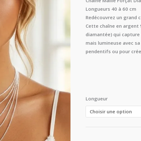
Chaîne Maille Forçat D
client
1,1
Longueurs 40 à 60 cm
mm
Redécouvrez un grand c
de
Cette
chaîne en argent
40
diamantée) qui capture 
à
mais lumineuse avec sa
60
pendentifs ou pour crée
cm
Longueur