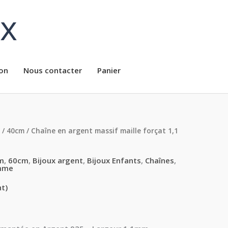
ux
on
Nous contacter
Panier
/
40cm
/ Chaîne en argent massif maille forçat 1,1
Plage
de
m
,
60cm
,
Bijoux argent
,
Bijoux Enfants
,
Chaînes
,
mme
prix :
nt)
14.00€
à