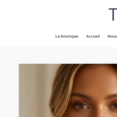
Aller
T
au
contenu
La boutique
Accueil
Nouv