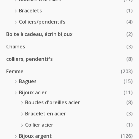
€
1
0
à
Bracelets
(1)
8
€
4
.
Colliers/pendentifs
(4)
8
0
.
Boite à cadeau, écrin bijoux
(2)
0
0
€
Chaînes
(3)
0
à
€
2
colliers, pendentifs
(8)
4
Femme
(203)
.
5
Bagues
(15)
0
Bijoux acier
(11)
€
Boucles d'oreilles acier
(8)
Bracelet en acier
(3)
Collier acier
(1)
Bijoux argent
(126)