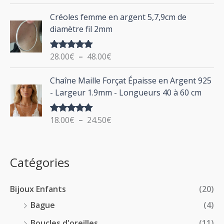
sur 5
x
d
P
Créoles femme en argent 5,7,9cm de
e
l
:
diamètre fil 2mm
p
a
2
r
g
0
i
28.00
€
–
48.00
€
Note
5.00
e
.
sur 5
x
d
P
0
Chaîne Maille Forçat Épaisse en Argent 925
e
l
0
:
- Largeur 1.9mm - Longueurs 40 à 60 cm
p
a
€
1
r
g
à
4
i
18.00
€
–
24.50
€
Note
5.00
e
2
.
sur 5
x
d
4
0
e
.
0
:
p
Catégories
0
€
2
r
0
à
8
i
€
1
Bijoux Enfants
(20)
.
x
8
0
Bague
(4)
.
0
:
Boucles d'oreilles
(11)
0