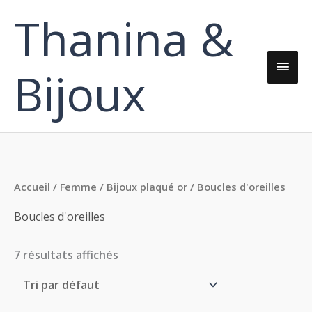
Aller
Thanina &
Men
au
contenu
princ
Bijoux
Accueil
/
Femme
/
Bijoux plaqué or
/ Boucles d'oreilles
Boucles d'oreilles
7 résultats affichés