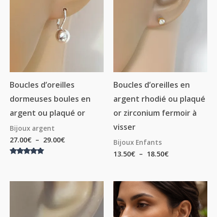
27.00€
13.50€
à
à
29.00€
18.50€
Boucles d’oreilles
Boucles d’oreilles en
dormeuses boules en
argent rhodié ou plaqué
argent ou plaqué or
or zirconium fermoir à
visser
Bijoux argent
27.00
€
–
29.00
€
Bijoux Enfants
13.50
€
–
18.50
€
Note
5.00
sur 5