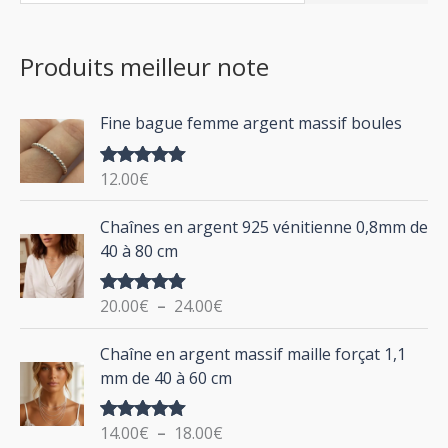
e
r
r
c
i
i
Produits meilleur note
h
x
x
e
m
m
Fine bague femme argent massif boules
r
i
a
c
n
x
12.00
€
Note
5.00
h
sur 5
P
Chaînes en argent 925 vénitienne 0,8mm de
e
l
40 à 80 cm
p
a
g
o
20.00
€
–
24.00
€
Note
5.00
e
u
sur 5
d
P
Chaîne en argent massif maille forçat 1,1
r
e
l
mm de 40 à 60 cm
p
a
r
g
:
i
14.00
€
–
18.00
€
Note
5.00
e