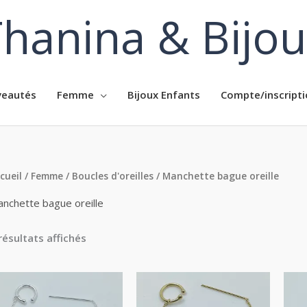
hanina & Bijo
eautés
Femme
Bijoux Enfants
Compte/inscripti
cueil
/
Femme
/
Boucles d'oreilles
/ Manchette bague oreille
nchette bague oreille
résultats affichés