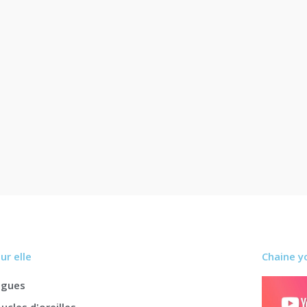
ur elle
Chaine y
agues
ucles d'oreilles