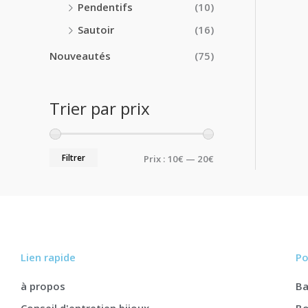
Pendentifs
(10)
Sautoir
(16)
Nouveautés
(75)
Trier par prix
Filtrer
Prix :
10€
—
20€
Lien rapide
Po
à propos
B
Conseil d'entretien bijoux
Bo