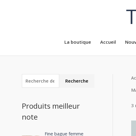
Aller
T
au
contenu
La boutique
Accueil
Nouv
Ac
R
P
P
Recherche
e
r
r
Ma
c
i
i
Produits meilleur
3 
h
x
x
note
e
m
m
r
i
a
c
Fine bague femme
n
x