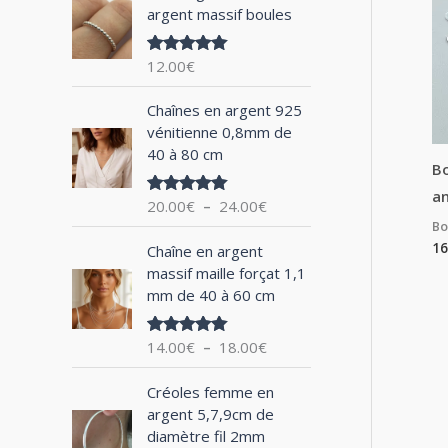
argent massif boules
h
e
12.00
€
Note
5.00
p
sur 5
P
o
Chaînes en argent 925
l
vénitienne 0,8mm de
u
a
40 à 80 cm
g
Bo
r
e
an
20.00
€
–
24.00
€
Note
5.00
d
sur 5
Bo
:
e
P
16
Chaîne en argent
p
l
massif maille forçat 1,1
r
a
mm de 40 à 60 cm
i
g
x
e
14.00
€
–
18.00
€
Note
5.00
d
sur 5
:
e
P
2
Créoles femme en
p
l
0
argent 5,7,9cm de
r
a
.
diamètre fil 2mm
i
g