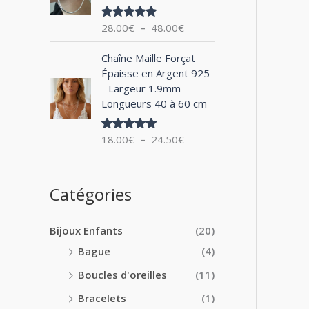
0
x
e
0
28.00
€
–
48.00
€
Note
5.00
d
€
sur 5
:
e
à
P
1
Chaîne Maille Forçat
p
2
l
4
Épaisse en Argent 925
r
4
a
.
- Largeur 1.9mm -
i
.
g
0
Longueurs 40 à 60 cm
x
0
e
0
0
d
€
:
18.00
€
–
24.50
€
€
Note
5.00
e
à
sur 5
2
p
1
8
r
8
.
i
Catégories
.
0
x
0
0
0
€
Bijoux Enfants
(20)
:
€
à
1
Bague
(4)
4
8
8
Boucles d'oreilles
(11)
.
.
0
Bracelets
(1)
0