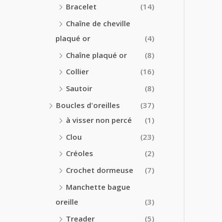
Bracelet
(14)
Chaîne de cheville
plaqué or
(4)
Chaîne plaqué or
(8)
Collier
(16)
Sautoir
(8)
Boucles d'oreilles
(37)
à visser non percé
(1)
Clou
(23)
Créoles
(2)
Crochet dormeuse
(7)
Manchette bague
oreille
(3)
Treader
(5)