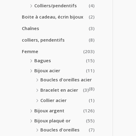
0
0
Colliers/pendentifs
(4)
€
€
à
Boite à cadeau, écrin bijoux
(2)
2
4
Chaînes
(3)
.
colliers, pendentifs
(8)
5
0
Femme
(203)
€
Bagues
(15)
Bijoux acier
(11)
Boucles d'oreilles acier
(8)
Bracelet en acier
(3)
Collier acier
(1)
Bijoux argent
(126)
Bijoux plaqué or
(55)
Boucles d'oreilles
(7)