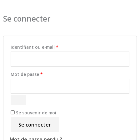
Obligatoire
Obligatoire
Obligatoire
Obligatoire
Se connecter
Identifiant ou e-mail
*
Mot de passe
*
Se souvenir de moi
Se connecter
Mot de passe perdu ?