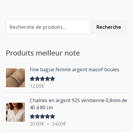
R
P
P
Recherche
e
r
r
c
i
i
Produits meilleur note
h
x
x
e
m
m
Fine bague femme argent massif boules
r
i
a
c
n
x
12.00
€
Note
5.00
h
sur 5
P
Chaînes en argent 925 vénitienne 0,8mm de
e
l
40 à 80 cm
p
a
g
o
20.00
€
–
24.00
€
Note
5.00
e
u
sur 5
d