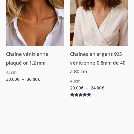
prix :
prix :
30.00€
20.00€
à
à
36.00€
24.00€
Chaîne vénitienne
Chaînes en argent 925
plaqué or 1,2 mm
vénitienne 0,8mm de 40
à 80 cm
45cm
30.00
€
–
36.00
€
40cm
20.00
€
–
24.00
€
Note
5.00
sur 5