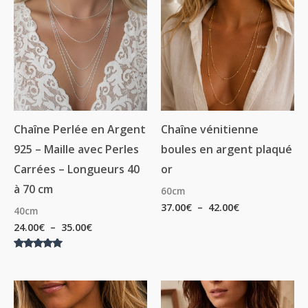
prix :
prix :
24.00€
37.00€
à
à
35.00€
42.00€
Chaîne Perlée en Argent
Chaîne vénitienne
925 – Maille avec Perles
boules en argent plaqué
Carrées – Longueurs 40
or
à 70 cm
60cm
37.00
€
–
42.00
€
40cm
24.00
€
–
35.00
€
Note
5.00
sur 5
Plage
Plage
de
de