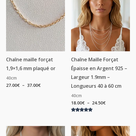
de
de
prix :
prix :
27.00€
18.00€
à
à
37.00€
24.50€
Chaîne maille forçat
Chaîne Maille Forçat
1,9×1,6 mm plaqué or
Épaisse en Argent 925 –
Largeur 1.9mm –
40cm
27.00
€
–
37.00
€
Longueurs 40 à 60 cm
40cm
18.00
€
–
24.50
€
Note
5.00
sur 5
Plage
Plage
de
de