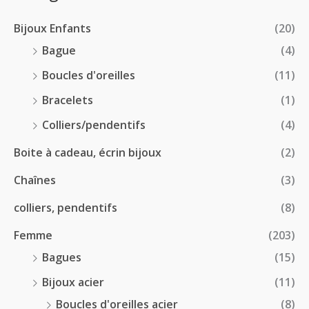
r
0
à
8
i
€
1
Bijoux Enfants
(20)
.
x
8
0
Bague
(4)
.
0
:
Boucles d'oreilles
(11)
0
€
1
0
à
Bracelets
(1)
8
€
4
.
Colliers/pendentifs
(4)
8
0
.
Boite à cadeau, écrin bijoux
(2)
0
0
€
Chaînes
(3)
0
à
€
2
colliers, pendentifs
(8)
4
Femme
(203)
.
5
Bagues
(15)
0
Bijoux acier
(11)
€
Boucles d'oreilles acier
(8)