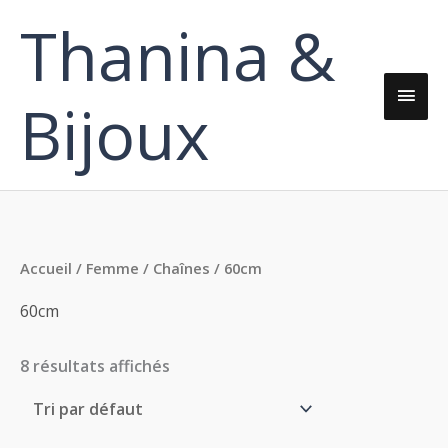
Aller
Thanina &
Men
au
contenu
princ
Bijoux
Accueil
/
Femme
/
Chaînes
/ 60cm
60cm
8 résultats affichés