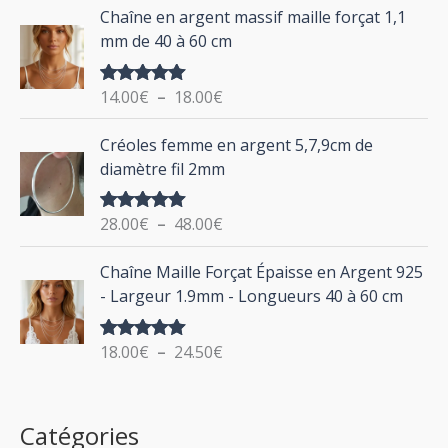
P
Chaîne en argent massif maille forçat 1,1
r
e
l
mm de 40 à 60 cm
p
a
r
g
:
i
14.00
€
–
18.00
€
Note
5.00
e
sur 5
x
d
P
Créoles femme en argent 5,7,9cm de
e
l
:
diamètre fil 2mm
p
a
2
r
g
0
i
28.00
€
–
48.00
€
Note
5.00
e
.
sur 5
x
d
P
0
Chaîne Maille Forçat Épaisse en Argent 925
e
l
0
:
- Largeur 1.9mm - Longueurs 40 à 60 cm
p
a
€
1
r
g
à
4
i
18.00
€
–
24.50
€
Note
5.00
e
2
.
sur 5
x
d
4
0
e
.
0
:
p
Catégories
0
€
2