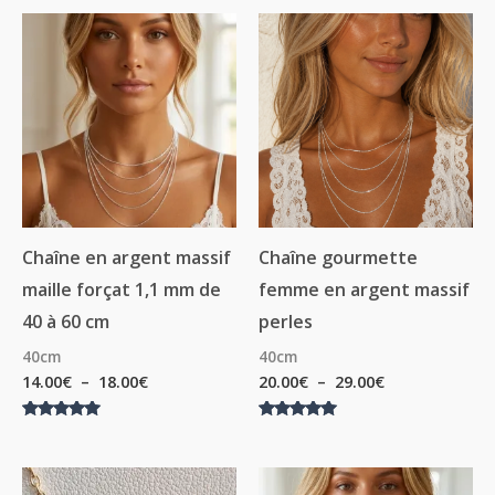
Plage
Plage
de
de
prix :
prix :
14.00€
20.00€
à
à
18.00€
29.00€
Chaîne en argent massif
Chaîne gourmette
maille forçat 1,1 mm de
femme en argent massif
40 à 60 cm
perles
40cm
40cm
14.00
€
–
18.00
€
20.00
€
–
29.00
€
Note
Note
5.00
5.00
sur 5
sur 5
Plage
Plage