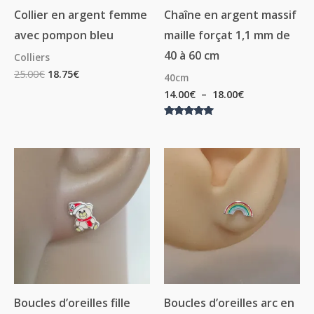
Collier en argent femme
Chaîne en argent massif
avec pompon bleu
maille forçat 1,1 mm de
40 à 60 cm
Colliers
25.00
€
18.75
€
40cm
14.00
€
–
18.00
€
Note
5.00
sur 5
Boucles d’oreilles fille
Boucles d’oreilles arc en