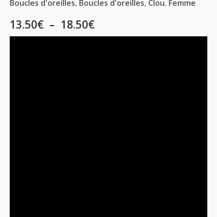
Boucles d'oreilles
,
Boucles d'oreilles
,
Clou
,
Femme
13.50
€
–
18.50
€