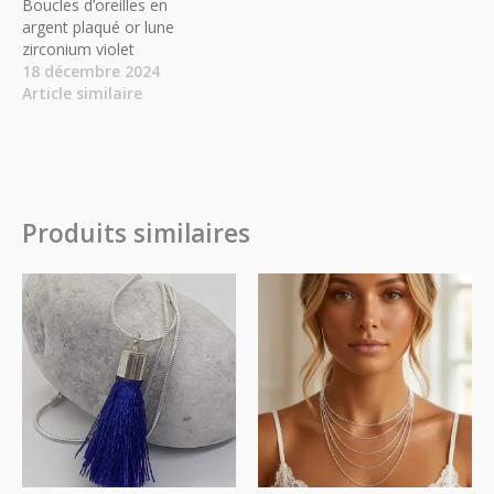
Boucles d’oreilles en
argent plaqué or lune
zirconium violet
18 décembre 2024
Article similaire
Produits similaires
Plage
de
prix :
14.00€
à
18.00€