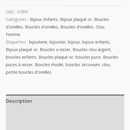
UGS :
07891
Catégories :
Bijoux Enfants
,
Bijoux plaqué or
,
Boucles
d'oreilles
,
Boucles d'oreilles
,
Boucles d'oreilles
,
Clou
,
Femme
Étiquettes :
bijouterie
,
bijoutier
,
bijoux
,
bijoux enfants
,
Bijoux plaqué or
,
Boucles a visser
,
Boucles clou argent
,
boucles enfants
,
Boucles plaqué or
,
boucles puce
,
Boucles
puces à visser
,
Boucles rhodié
,
boucles zirconium
,
clou
,
petite boucles d'oreilles
Description
Informations complémentaires
Avis (0)