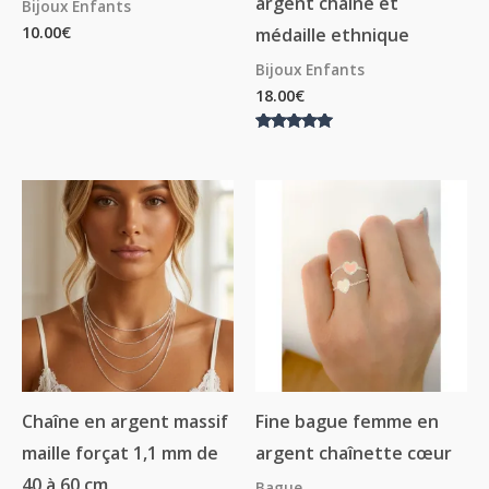
argent chaîne et
Bijoux Enfants
10.00
€
médaille ethnique
Bijoux Enfants
18.00
€
Note
5.00
sur 5
Plage
de
prix :
14.00€
à
18.00€
Chaîne en argent massif
Fine bague femme en
maille forçat 1,1 mm de
argent chaînette cœur
40 à 60 cm
Bague