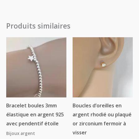
Produits similaires
Plage
de
prix :
13.50€
à
18.50€
Bracelet boules 3mm
Boucles d’oreilles en
élastique en argent 925
argent rhodié ou plaqué
avec pendentif étoile
or zirconium fermoir à
visser
Bijoux argent