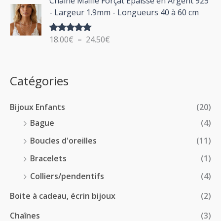
Chaîne Maille Forçat Épaisse en Argent 925
e
l
0
:
- Largeur 1.9mm - Longueurs 40 à 60 cm
p
a
€
1
r
g
à
4
i
18.00
€
–
24.50
€
Note
5.00
e
2
.
sur 5
x
d
4
0
e
.
0
:
p
Catégories
0
€
2
r
0
à
8
i
€
1
Bijoux Enfants
(20)
.
x
8
0
Bague
(4)
.
0
:
Boucles d'oreilles
(11)
0
€
1
0
à
Bracelets
(1)
8
€
4
.
Colliers/pendentifs
(4)
8
0
.
Boite à cadeau, écrin bijoux
(2)
0
0
€
Chaînes
(3)
0
à