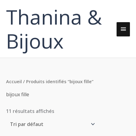
Aller
Thanina &
Men
au
contenu
princ
Bijoux
Accueil
/ Produits identifiés “bijoux fille”
bijoux fille
11 résultats affichés