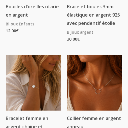
Boucles d’oreilles otarie
Bracelet boules 3mm
en argent
élastique en argent 925
avec pendentif étoile
Bijoux Enfants
12.00
€
Bijoux argent
30.00
€
Plage
Plage
de
de
prix :
prix :
15.00€
11.25€
à
à
39.00€
29.25€
Bracelet femme en
Collier femme en argent
argent chaîne et
anneau