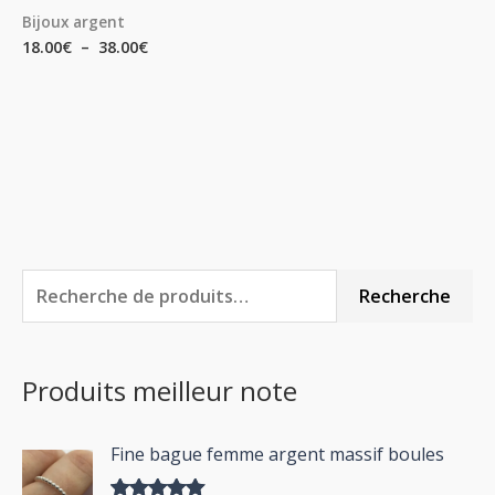
Bijoux argent
18.00
€
–
38.00
€
R
P
P
Recherche
e
r
r
c
i
i
Produits meilleur note
h
x
x
e
m
m
Fine bague femme argent massif boules
r
i
a