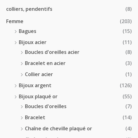
€
2
colliers, pendentifs
(8)
4
Femme
(203)
.
5
Bagues
(15)
0
Bijoux acier
(11)
€
Boucles d'oreilles acier
(8)
Bracelet en acier
(3)
Collier acier
(1)
Bijoux argent
(126)
Bijoux plaqué or
(55)
Boucles d'oreilles
(7)
Bracelet
(14)
Chaîne de cheville plaqué or
(4)