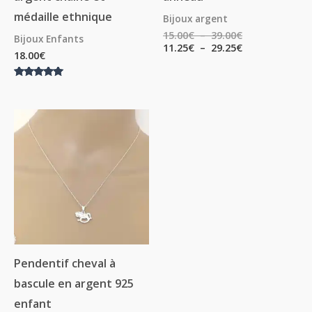
médaille ethnique
Bijoux argent
15.00
€
–
39.00
€
Bijoux Enfants
11.25
€
–
29.25
€
18.00
€
Note
5.00
sur 5
Plage
de
prix :
18.00€
à
38.00€
Pendentif cheval à
bascule en argent 925
enfant