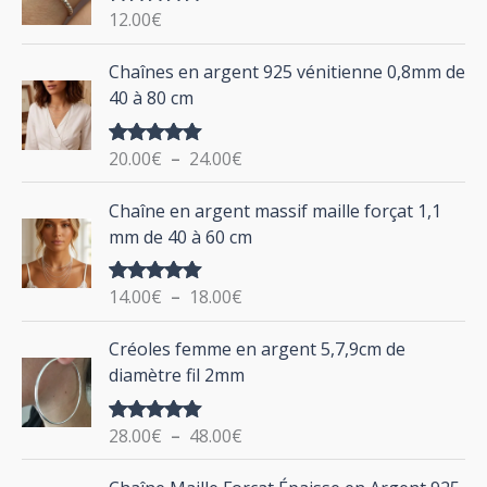
c
n
x
12.00
€
Note
5.00
h
sur 5
P
Chaînes en argent 925 vénitienne 0,8mm de
e
l
40 à 80 cm
p
a
g
o
20.00
€
–
24.00
€
Note
5.00
e
u
sur 5
d
P
Chaîne en argent massif maille forçat 1,1
r
e
l
mm de 40 à 60 cm
p
a
r
g
:
i
14.00
€
–
18.00
€
Note
5.00
e
sur 5
x
d
P
Créoles femme en argent 5,7,9cm de
e
l
:
diamètre fil 2mm
p
a
2
r
g
0
i
28.00
€
–
48.00
€
Note
5.00
e
.
sur 5
x
d
P
0