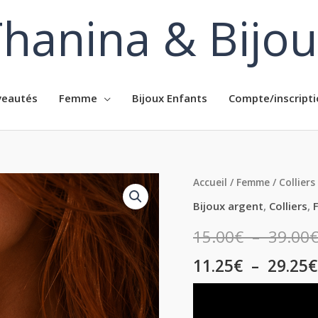
hanina & Bijo
eautés
Femme
Bijoux Enfants
Compte/inscripti
quantité
Accueil
/
Femme
/
Colliers
de
Bijoux argent
,
Colliers
,
Collier
15.00
€
–
39.00
femme
en
11.25
€
–
29.25
€
argent
anneau