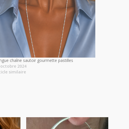
ngue chaîne sautoir gourmette pastilles
 octobre 2024
ticle similaire
Plage
de