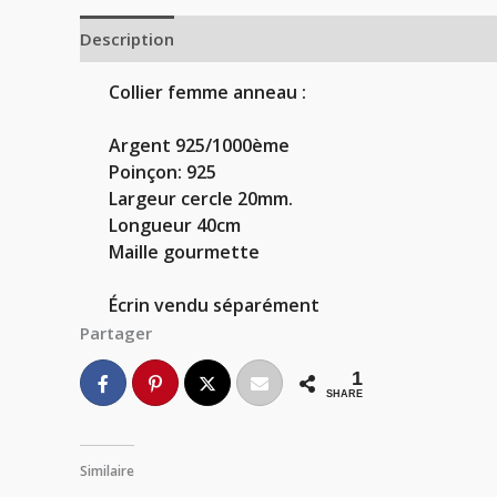
Description
Informations complémentaires
Avi
Collier femme anneau :

Argent 925/1000ème

Poinçon: 925

Largeur cercle 20mm.

Longueur 40cm
Maille gourmette

Partager
1
SHARE
Similaire