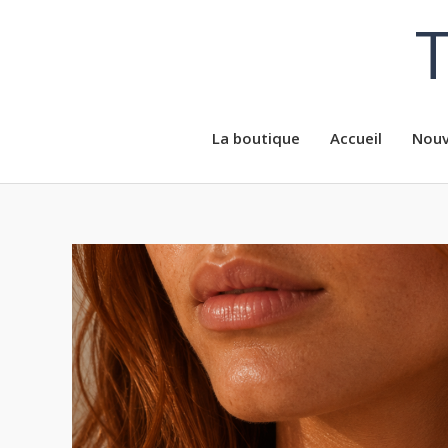
Aller
T
au
contenu
La boutique
Accueil
Nouv