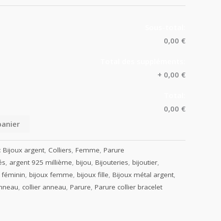
Sous-total:
0,00 €
Total des suppléments:
+
0,00 €
Total:
0,00 €
panier
:
Bijoux argent
,
Colliers
,
Femme
,
Parure
és
,
argent 925 millième
,
bijou
,
Bijouteries
,
bijoutier
,
 féminin
,
bijoux femme
,
bijoux fille
,
Bijoux métal argent
,
anneau
,
collier anneau
,
Parure
,
Parure collier bracelet