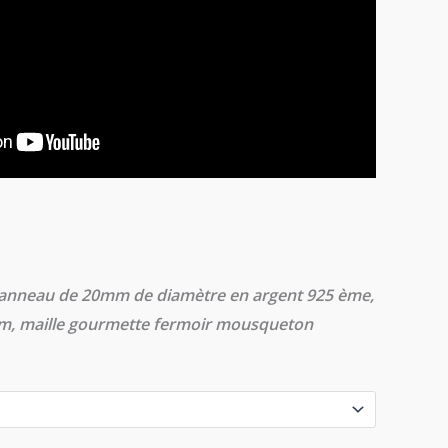
 anneau de 20mm de diamètre en argent 925 ème,
cm, maille gourmette fermoir mousqueton