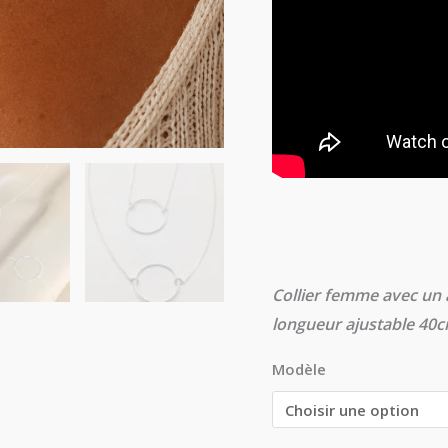
Collier femme avec un
longueur ajustable 40
Modèle