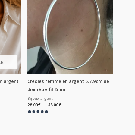
prix :
28.00€
à
48.00€
CK
en argent
Créoles femme en argent 5,7,9cm de
diamètre fil 2mm
Bijoux argent
28.00
€
–
48.00
€
Note
5.00
sur 5