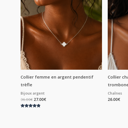
Collier femme en argent pendentif
Collier c
trèfle
trombon
Bijoux argent
Chaînes
36.00
€
27.00
€
26.00
€
Note
5.00
sur 5