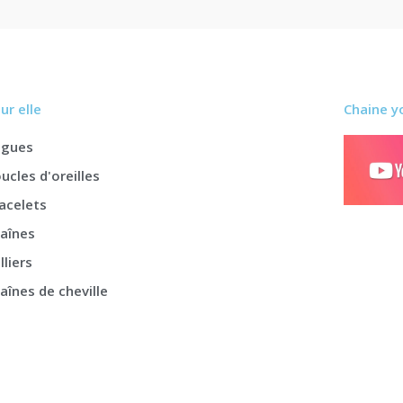
ur elle
Chaine y
agues
ucles d'oreilles
acelets
aînes
lliers
aînes de cheville