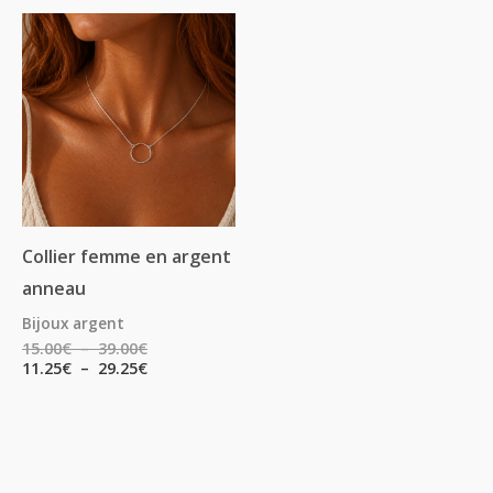
Plage
Plage
de
de
prix :
prix :
15.00€
11.25€
à
à
39.00€
29.25€
Collier femme en argent
anneau
Bijoux argent
15.00
€
–
39.00
€
11.25
€
–
29.25
€