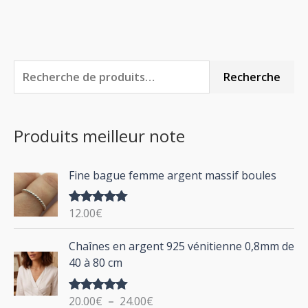
R
P
P
Recherche
e
r
r
c
i
i
Produits meilleur note
h
x
x
e
m
m
Fine bague femme argent massif boules
r
i
a
c
n
x
12.00
€
Note
5.00
h
sur 5
P
Chaînes en argent 925 vénitienne 0,8mm de
e
l
40 à 80 cm
p
a
g
o
20.00
€
–
24.00
€
Note
5.00
e