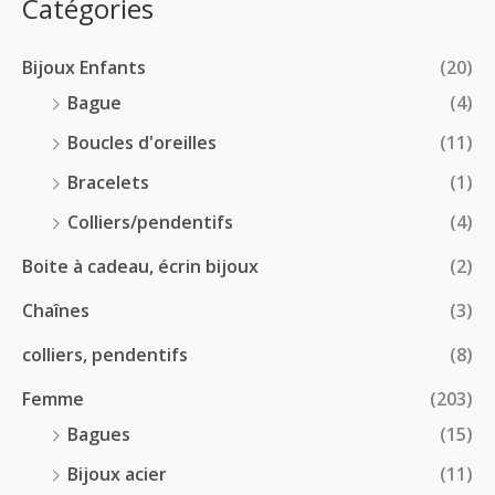
p
Catégories
0
€
2
r
0
à
8
i
€
1
Bijoux Enfants
(20)
.
x
8
0
Bague
(4)
.
0
:
Boucles d'oreilles
(11)
0
€
1
0
à
Bracelets
(1)
8
€
4
.
Colliers/pendentifs
(4)
8
0
.
Boite à cadeau, écrin bijoux
(2)
0
0
€
Chaînes
(3)
0
à
€
2
colliers, pendentifs
(8)
4
Femme
(203)
.
5
Bagues
(15)
0
Bijoux acier
(11)
€