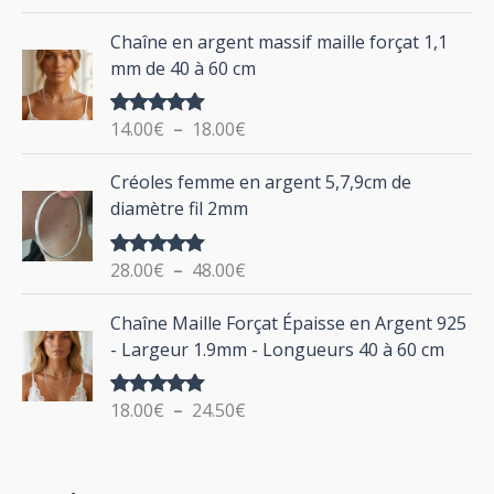
u
sur 5
d
P
Chaîne en argent massif maille forçat 1,1
r
e
l
mm de 40 à 60 cm
p
a
r
g
:
i
14.00
€
–
18.00
€
Note
5.00
e
sur 5
x
d
P
Créoles femme en argent 5,7,9cm de
e
l
:
diamètre fil 2mm
p
a
2
r
g
0
i
28.00
€
–
48.00
€
Note
5.00
e
.
sur 5
x
d
P
0
Chaîne Maille Forçat Épaisse en Argent 925
e
l
0
:
- Largeur 1.9mm - Longueurs 40 à 60 cm
p
a
€
1
r
g
à
4
i
18.00
€
–
24.50
€
Note
5.00
e
2
.
sur 5
x
d
4
0
e
.
0
: