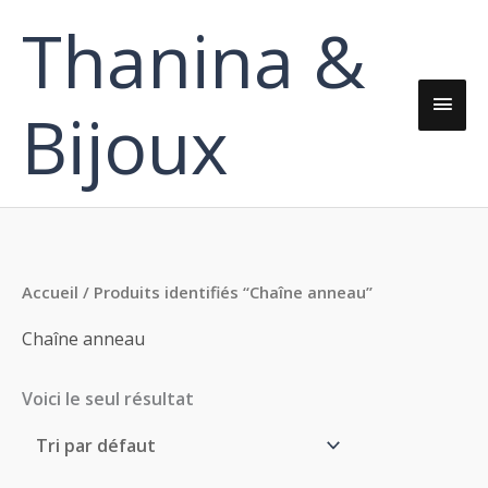
Aller
Thanina &
Men
au
contenu
princ
Bijoux
Accueil
/ Produits identifiés “Chaîne anneau”
Chaîne anneau
Voici le seul résultat