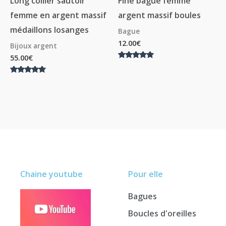
Long collier sautoir
Fine bague femme
femme en argent massif
argent massif boules
médaillons losanges
Bague
12.00
€
Bijoux argent
55.00
€
Note
5.00
sur 5
Note
5.00
sur 5
Chaine youtube
Pour elle
Bagues
Boucles d'oreilles