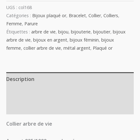
UGS :
col168
Catégories :
Bijoux plaqué or
,
Bracelet
,
Collier
,
Colliers
,
Femme
,
Parure
Étiquettes :
arbre de vie
,
bijou
,
bijouterie
,
bijoutier
,
bijoux
arbre de vie
,
bijoux en argent
,
bijoux féminin
,
bijoux
femme
,
collier arbre de vie
,
métal argent
,
Plaqué or
Description
Informations complémentaires
Avis (0)
Collier arbre de vie