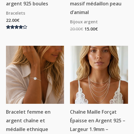
argent 925 boules
massif médaillon peau
d’animal
Bracelets
22.00
€
Bijoux argent
20.00
€
15.00
€
Note
4.00
sur 5
Plage
de
prix :
18.00€
à
24.50€
Bracelet femme en
Chaîne Maille Forçat
argent chaîne et
Épaisse en Argent 925 –
médaille ethnique
Largeur 1.9mm –