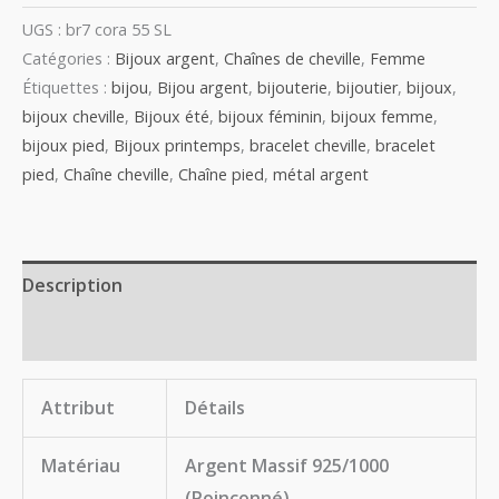
UGS :
br7 cora 55 SL
Catégories :
Bijoux argent
,
Chaînes de cheville
,
Femme
Étiquettes :
bijou
,
Bijou argent
,
bijouterie
,
bijoutier
,
bijoux
,
bijoux cheville
,
Bijoux été
,
bijoux féminin
,
bijoux femme
,
bijoux pied
,
Bijoux printemps
,
bracelet cheville
,
bracelet
pied
,
Chaîne cheville
,
Chaîne pied
,
métal argent
Description
Avis (0)
Attribut
Détails
Matériau
Argent Massif 925/1000
(Poinçonné)