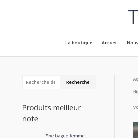
Aller
T
au
contenu
La boutique
Accueil
Nouv
Ac
R
Recherche
e
Bi
c
Produits meilleur
Vo
h
note
e
r
c
Fine bague femme