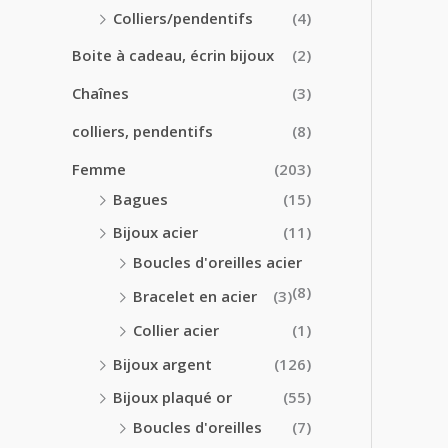
0
0
Colliers/pendentifs
(4)
€
€
à
Boite à cadeau, écrin bijoux
(2)
2
4
Chaînes
(3)
.
colliers, pendentifs
(8)
5
0
Femme
(203)
€
Bagues
(15)
Bijoux acier
(11)
Boucles d'oreilles acier
(8)
Bracelet en acier
(3)
Collier acier
(1)
Bijoux argent
(126)
Bijoux plaqué or
(55)
Boucles d'oreilles
(7)