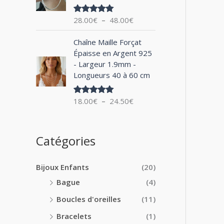
0
x
e
0
28.00
€
–
48.00
€
Note
5.00
d
€
sur 5
:
e
à
P
1
Chaîne Maille Forçat
p
2
l
4
Épaisse en Argent 925
r
4
a
.
- Largeur 1.9mm -
i
.
g
0
Longueurs 40 à 60 cm
x
0
e
0
0
d
€
:
18.00
€
–
24.50
€
€
Note
5.00
e
à
sur 5
2
p
1
8
r
8
.
i
Catégories
.
0
x
0
0
0
€
Bijoux Enfants
(20)
:
€
à
1
Bague
(4)
4
8
8
Boucles d'oreilles
(11)
.
.
0
Bracelets
(1)
0