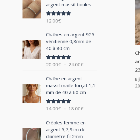
argent massif boules
h
e
12.00
€
Note
5.00
p
sur 5
P
o
Chaînes en argent 925
l
vénitienne 0,8mm de
u
a
40 à 80 cm
g
Ch
r
e
ar
20.00
€
–
24.00
€
Note
5.00
d
sur 5
2
:
e
P
Chaîne en argent
Bi
p
l
massif maille forçat 1,1
20
r
a
mm de 40 à 60 cm
i
g
x
e
14.00
€
–
18.00
€
Note
5.00
d
sur 5
:
e
P
2
Créoles femme en
p
l
0
argent 5,7,9cm de
r
a
.
diamètre fil 2mm
i
g