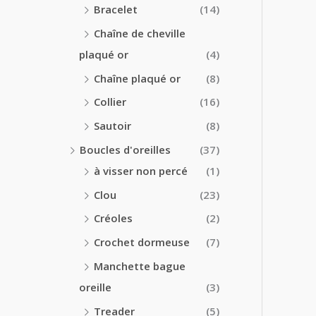
Bracelet
(14)
Chaîne de cheville
plaqué or
(4)
Chaîne plaqué or
(8)
Collier
(16)
Sautoir
(8)
Boucles d'oreilles
(37)
à visser non percé
(1)
Clou
(23)
Créoles
(2)
Crochet dormeuse
(7)
Manchette bague
oreille
(3)
Treader
(5)