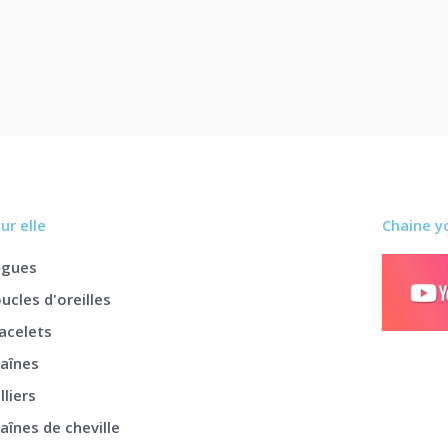
ur elle
Chaine y
agues
ucles d'oreilles
acelets
aînes
lliers
aînes de cheville