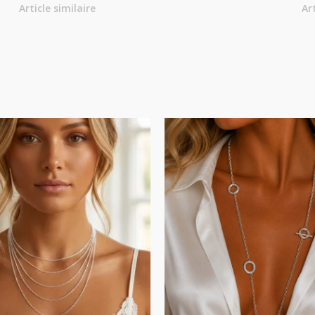
Article similaire
Ar
Plage
de
prix :
14.00€
à
18.00€