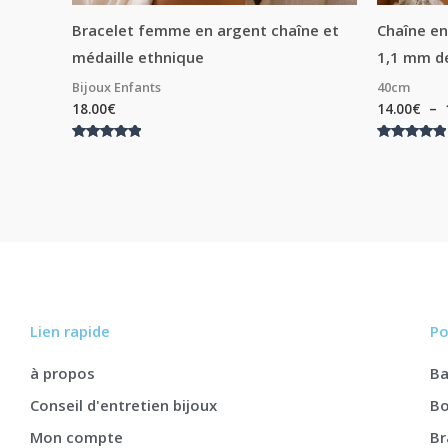
Bracelet femme en argent chaîne et
Chaîne en
médaille ethnique
1,1 mm d
Bijoux Enfants
40cm
18.00
€
14.00
€
–
Note
Note
5.00
5.00
sur 5
sur 5
Lien rapide
Po
à propos
B
Conseil d'entretien bijoux
Bo
Mon compte
Br