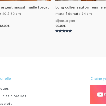
 argent massif maille forçat
Long collier sautoir femme 
e 40 à 60 cm
massif donuts 74 cm
Bijoux argent
18.00
€
90.00
€
Note
5.00
sur 5
ur elle
Chaine y
agues
ucles d'oreilles
acelets