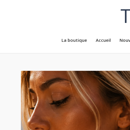
Aller
T
au
contenu
La boutique
Accueil
Nouv