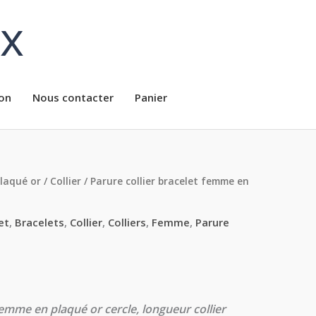
ux
on
Nous contacter
Panier
plaqué or
/
Collier
/ Parure collier bracelet femme en
et
,
Bracelets
,
Collier
,
Colliers
,
Femme
,
Parure
mme en plaqué or cercle, longueur collier