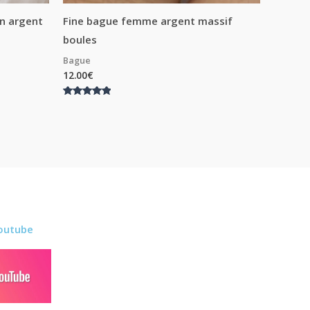
en argent
Fine bague femme argent massif
boules
Bague
12.00
€
Note
5.00
sur 5
outube