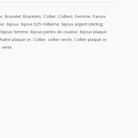
or
,
Bracelet
,
Bracelets
,
Collier
,
Colliers
,
Femme
,
Parure
ier
,
bijoux
,
bijoux 925 millième
,
bijoux argent sterling
,
,
bijoux femme
,
Bijoux perles de couleur
,
Bijoux plaqué
haîne plaqué or
,
Collier
,
collier cercle
,
Collier plaqué or
,
,
verte