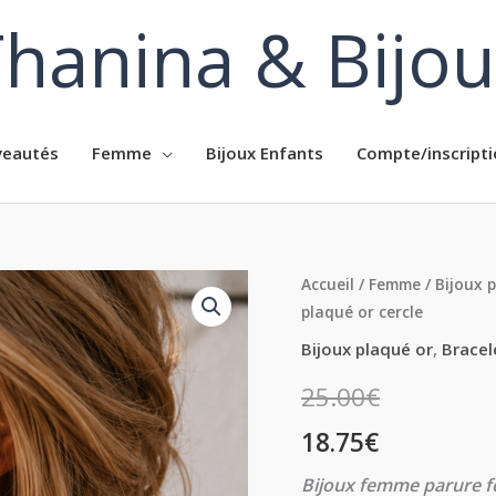
hanina & Bijo
eautés
Femme
Bijoux Enfants
Compte/inscripti
quantité
Accueil
/
Femme
/
Bijoux 
plaqué or cercle
de
Parure
Bijoux plaqué or
,
Bracel
collier
25.00
€
bracelet
femme
18.75
€
en
Bijoux femme parure fe
plaqué