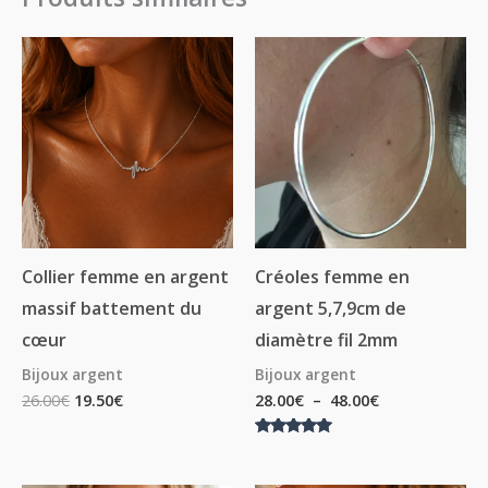
Plage
de
prix :
28.00€
à
48.00€
Collier femme en argent
Créoles femme en
massif battement du
argent 5,7,9cm de
cœur
diamètre fil 2mm
Bijoux argent
Bijoux argent
26.00
€
19.50
€
28.00
€
–
48.00
€
Note
5.00
sur 5