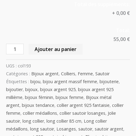
Total des suppléments:
+
0,00 €
Total:
55,00 €
Ajouter au panier
UGS :
col193
Catégories :
Bijoux argent
,
Colliers
,
Femme
,
Sautoir
Étiquettes :
bijou
,
bijou argent massif femme
,
bijouterie
,
bijoutier
,
bijoux
,
bijoux argent 925
,
bijoux argent 925
millième
,
bijoux féminin
,
bijoux femme
,
Bijoux métal
argent
,
bijoux tendance
,
collier argent 925 fantaisie
,
collier
femme
,
collier médaillons
,
collier sautoir losanges
,
Jolie
sautoir
,
long collier
,
long collier 85 cm
,
Long collier
médaillons
,
long sautoir
,
Losanges
,
sautoir
,
sautoir argent
,