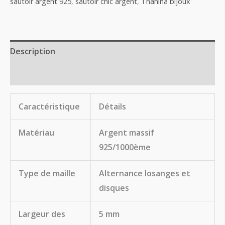
sautoir argent 925
,
sautoir chic argent
,
Thanina bijoux
Description
Avis (1)
Caractéristique
Détails
Matériau
Argent massif
925/1000ème
Type de maille
Alternance losanges et
disques
Largeur des
5 mm