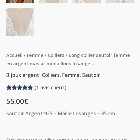
Accueil
/
Femme
/
Colliers
/ Long collier sautoir femme
en argent massif médaillons losanges
Bijoux argent
,
Colliers
,
Femme
,
Sautoir
(
1
avis client)
Noté
1
5.00
55.00
€
sur 5
basé sur
notation
Sautoir Argent 925 – Maille Losanges – 85 cm
client