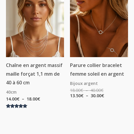
Plage
Plage
Plage
de
de
de
prix :
prix :
prix :
14.00€
18.00€
13.50€
à
à
à
18.00€
40.00€
30.00€
Chaîne en argent massif
Parure collier bracelet
maille forçat 1,1 mm de
femme soleil en argent
40 à 60 cm
Bijoux argent
18.00
€
–
40.00
€
40cm
13.50
€
–
30.00
€
14.00
€
–
18.00
€
Note
5.00
sur 5