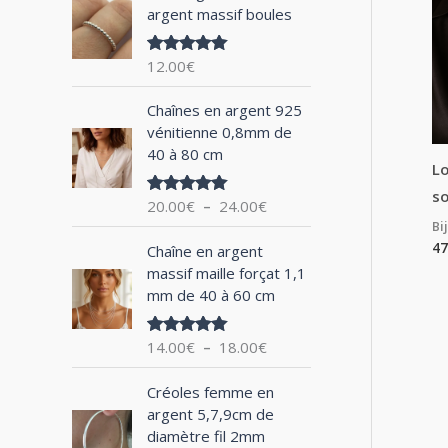
argent massif boules
h
e
12.00
€
Note
5.00
p
sur 5
P
o
Chaînes en argent 925
l
vénitienne 0,8mm de
u
a
40 à 80 cm
g
Lo
r
e
so
20.00
€
–
24.00
€
Note
5.00
d
sur 5
Bi
:
e
P
47
Chaîne en argent
p
l
massif maille forçat 1,1
r
a
mm de 40 à 60 cm
i
g
x
e
14.00
€
–
18.00
€
Note
5.00
d
sur 5
:
e
P
2
Créoles femme en
p
l
0
argent 5,7,9cm de
r
a
.
diamètre fil 2mm
i
g