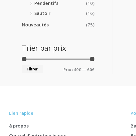
Pendentifs
(10)
Sautoir
(16)
Nouveautés
(75)
Trier par prix
Filtrer
Prix :
40€
—
60€
Lien rapide
Po
à propos
B
Conseil d'entretien bijoux
Bo