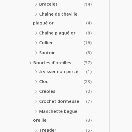
Bracelet
(14)
Chaîne de cheville
plaqué or
(4)
Chaîne plaqué or
(8)
Collier
(16)
Sautoir
(8)
Boucles d'oreilles
(37)
à visser non percé
(1)
Clou
(23)
Créoles
(2)
Crochet dormeuse
(7)
Manchette bague
oreille
(3)
Treader
(5)