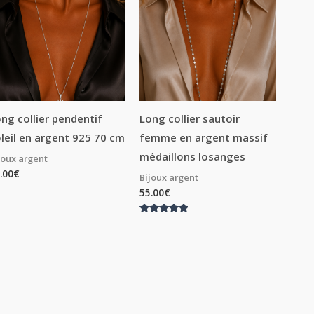
ng collier pendentif
Long collier sautoir
leil en argent 925 70 cm
femme en argent massif
médaillons losanges
joux argent
.00
€
Bijoux argent
55.00
€
Note
5.00
sur 5