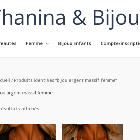
hanina & Bijo
eautés
Femme
Bijoux Enfants
Compte/inscripti
cueil
/ Produits identifiés “bijou argent massif femme”
jou argent massif femme
résultats affichés