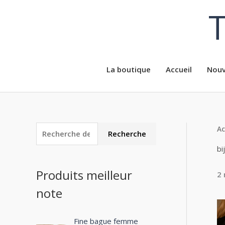
Aller
T
au
contenu
La boutique
Accueil
Nouv
Ac
R
P
P
Recherche
e
r
r
bi
c
i
i
Produits meilleur
2 
h
x
x
note
e
m
m
r
i
a
c
Fine bague femme
n
x