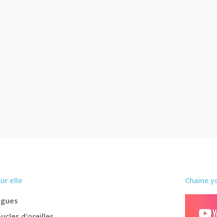
ur elle
Chaine y
agues
ucles d'oreilles