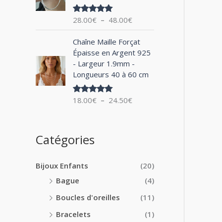
0
x
e
0
28.00
€
–
48.00
€
Note
5.00
d
€
sur 5
:
e
à
P
1
Chaîne Maille Forçat
p
2
l
4
Épaisse en Argent 925
r
4
a
.
- Largeur 1.9mm -
i
.
g
0
Longueurs 40 à 60 cm
x
0
e
0
0
d
€
:
18.00
€
–
24.50
€
€
Note
5.00
e
à
sur 5
2
p
1
8
r
8
.
i
Catégories
.
0
x
0
0
0
€
Bijoux Enfants
(20)
:
€
à
1
Bague
(4)
4
8
8
Boucles d'oreilles
(11)
.
.
0
Bracelets
(1)
0