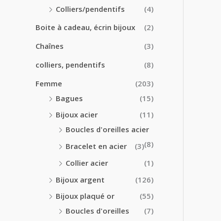
0
0
Colliers/pendentifs
(4)
€
€
à
Boite à cadeau, écrin bijoux
(2)
2
4
Chaînes
(3)
.
colliers, pendentifs
(8)
5
0
Femme
(203)
€
Bagues
(15)
Bijoux acier
(11)
Boucles d'oreilles acier
(8)
Bracelet en acier
(3)
Collier acier
(1)
Bijoux argent
(126)
Bijoux plaqué or
(55)
Boucles d'oreilles
(7)