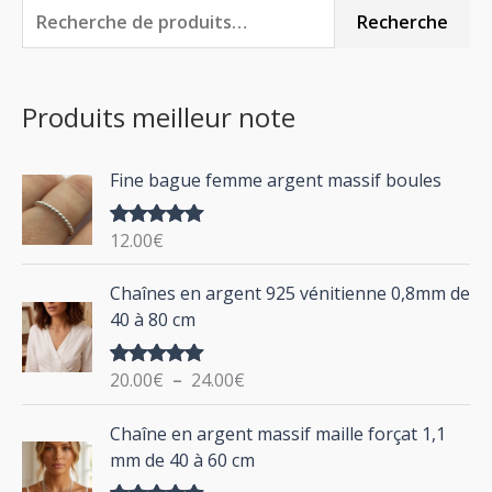
R
P
P
Recherche
e
r
r
c
i
i
Produits meilleur note
h
x
x
e
m
m
Fine bague femme argent massif boules
r
i
a
c
n
x
12.00
€
Note
5.00
h
sur 5
P
Chaînes en argent 925 vénitienne 0,8mm de
e
l
40 à 80 cm
p
a
g
o
20.00
€
–
24.00
€
Note
5.00
e
u
sur 5
d
P
Chaîne en argent massif maille forçat 1,1
r
e
l
mm de 40 à 60 cm
p
a