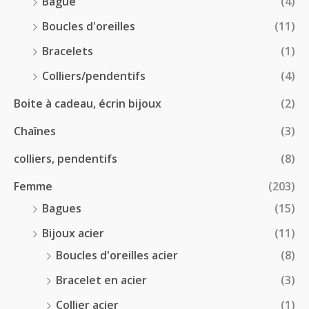
Bague
(4)
.
0
:
Boucles d'oreilles
(11)
0
€
1
0
à
Bracelets
(1)
8
€
4
.
Colliers/pendentifs
(4)
8
0
.
Boite à cadeau, écrin bijoux
(2)
0
0
€
Chaînes
(3)
0
à
€
2
colliers, pendentifs
(8)
4
Femme
(203)
.
5
Bagues
(15)
0
Bijoux acier
(11)
€
Boucles d'oreilles acier
(8)
Bracelet en acier
(3)
Collier acier
(1)