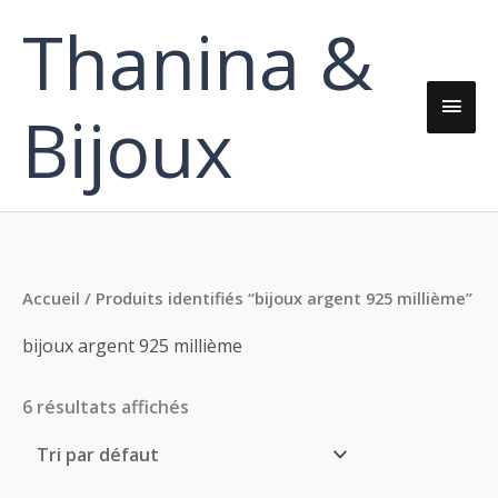
Aller
Thanina &
Men
au
contenu
princ
Bijoux
Accueil
/ Produits identifiés “bijoux argent 925 millième”
bijoux argent 925 millième
6 résultats affichés