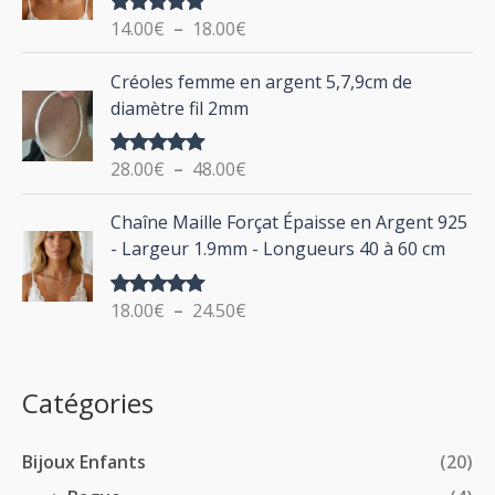
r
g
:
i
14.00
€
–
18.00
€
Note
5.00
e
sur 5
x
d
P
Créoles femme en argent 5,7,9cm de
e
l
:
diamètre fil 2mm
p
a
2
r
g
0
i
28.00
€
–
48.00
€
Note
5.00
e
.
sur 5
x
d
P
0
Chaîne Maille Forçat Épaisse en Argent 925
e
l
0
:
- Largeur 1.9mm - Longueurs 40 à 60 cm
p
a
€
1
r
g
à
4
i
18.00
€
–
24.50
€
Note
5.00
e
2
.
sur 5
x
d
4
0
e
.
0
:
p
Catégories
0
€
2
r
0
à
8
i
€
1
Bijoux Enfants
(20)
.
x
8
0