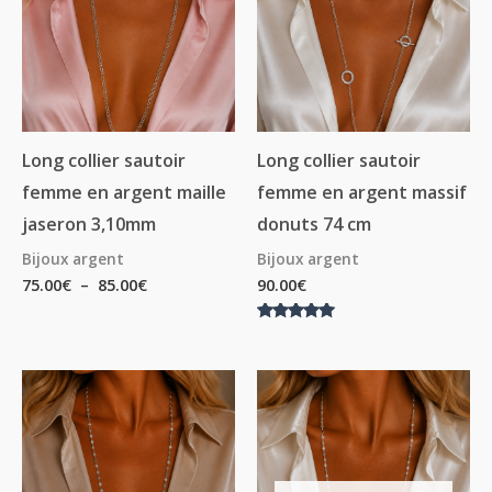
à
85.00€
Long collier sautoir
Long collier sautoir
femme en argent maille
femme en argent massif
jaseron 3,10mm
donuts 74 cm
Bijoux argent
Bijoux argent
75.00
€
–
85.00
€
90.00
€
Note
5.00
sur 5