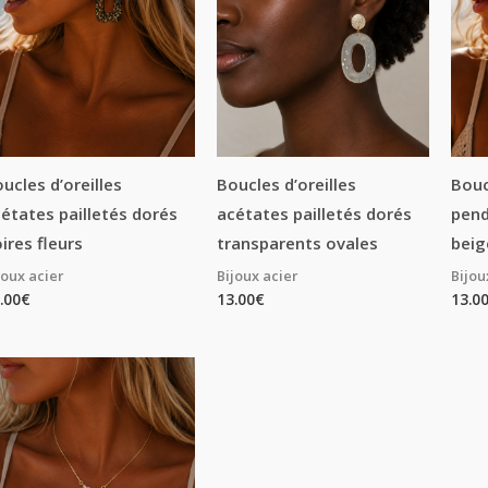
ucles d’oreilles
Boucles d’oreilles
Bouc
étates pailletés dorés
acétates pailletés dorés
pend
ires fleurs
transparents ovales
beig
joux acier
Bijoux acier
Bijou
.00
€
13.00
€
13.0