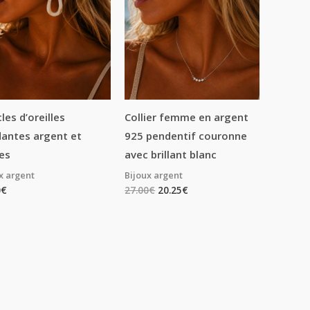
les d’oreilles
Collier femme en argent
antes argent et
925 pendentif couronne
es
avec brillant blanc
x argent
Bijoux argent
0
€
27.00
€
20.25
€