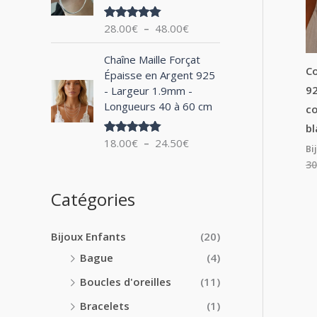
0
x
e
0
28.00
€
–
48.00
€
Note
5.00
d
€
sur 5
:
e
à
P
1
Chaîne Maille Forçat
p
2
l
Co
4
Épaisse en Argent 925
r
4
a
.
92
- Largeur 1.9mm -
i
.
g
0
Longueurs 40 à 60 cm
x
co
0
e
0
0
bl
d
€
:
18.00
€
–
24.50
€
€
Note
5.00
e
à
Bi
sur 5
2
p
1
30
8
r
8
.
i
Catégories
.
0
x
0
0
0
€
Bijoux Enfants
(20)
:
€
à
1
Bague
(4)
4
8
8
Boucles d'oreilles
(11)
.
.
0
Bracelets
(1)
0