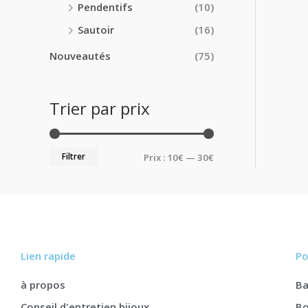
Pendentifs
(10)
Sautoir
(16)
Nouveautés
(75)
Trier par prix
Filtrer
Prix :
10€
—
30€
Lien rapide
Po
à propos
B
Conseil d'entretien bijoux
Bo