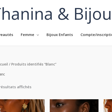
hanina & Bijo
eautés
Femme
Bijoux Enfants
Compte/inscripti
cueil
/ Produits identifiés “Blanc”
anc
résultats affichés