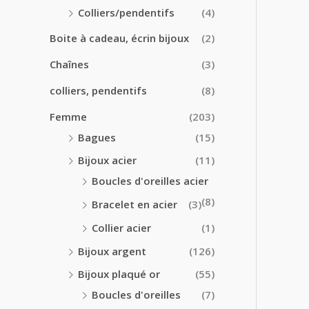
0
0
Colliers/pendentifs
(4)
€
€
à
Boite à cadeau, écrin bijoux
(2)
2
4
Chaînes
(3)
.
colliers, pendentifs
(8)
5
0
Femme
(203)
€
Bagues
(15)
Bijoux acier
(11)
Boucles d'oreilles acier
(8)
Bracelet en acier
(3)
Collier acier
(1)
Bijoux argent
(126)
Bijoux plaqué or
(55)
Boucles d'oreilles
(7)