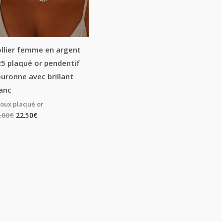
llier femme en argent
5 plaqué or pendentif
uronne avec brillant
anc
joux plaqué or
.00
€
22.50
€