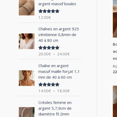
argent massif boules
h
e
12.00
€
Note
5.00
p
sur 5
P
o
Chaînes en argent 925
l
vénitienne 0,8mm de
u
a
40 à 80 cm
g
Bo
r
e
ac
20.00
€
–
24.00
€
Note
5.00
d
sur 5
no
:
e
P
Chaîne en argent
Bi
p
l
massif maille forçat 1,1
22
r
a
mm de 40 à 60 cm
i
g
x
e
14.00
€
–
18.00
€
Note
5.00
d
sur 5
:
e
P
2
Créoles femme en
p
l
0
argent 5,7,9cm de
r
a
.
diamètre fil 2mm
i
g