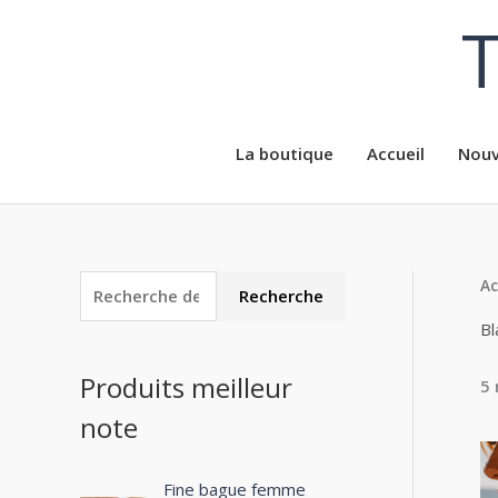
Aller
T
au
contenu
La boutique
Accueil
Nouv
Ac
R
P
P
Recherche
e
r
r
Bl
c
i
i
Produits meilleur
5 
h
x
x
note
e
m
m
r
i
a
c
Fine bague femme
n
x