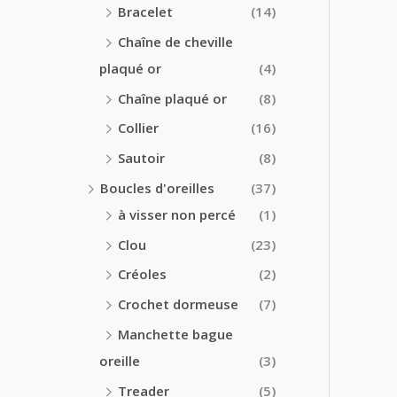
Bracelet
(14)
Chaîne de cheville
plaqué or
(4)
Chaîne plaqué or
(8)
Collier
(16)
Sautoir
(8)
Boucles d'oreilles
(37)
à visser non percé
(1)
Clou
(23)
Créoles
(2)
Crochet dormeuse
(7)
Manchette bague
oreille
(3)
Treader
(5)