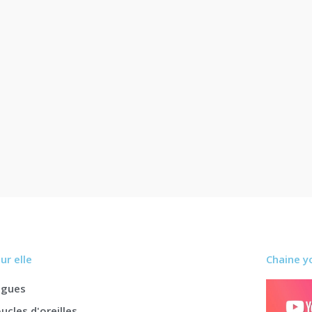
ur elle
Chaine y
agues
ucles d'oreilles