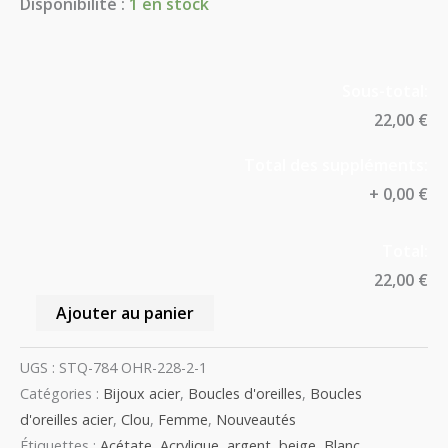
Disponibilité :
1 en stock
Sous-total:
22,00 €
Total des suppléments:
+
0,00 €
Total:
22,00 €
Ajouter au panier
UGS :
STQ-784 OHR-228-2-1
Catégories :
Bijoux acier
,
Boucles d'oreilles
,
Boucles
d'oreilles acier
,
Clou
,
Femme
,
Nouveautés
Étiquettes :
Acétate
,
Acrylique
,
argent
,
beige
,
Blanc
,