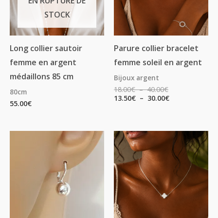
EN RUPTURE DE
STOCK
Long collier sautoir
Parure collier bracelet
femme en argent
femme soleil en argent
médaillons 85 cm
Bijoux argent
18.00
€
–
40.00
€
80cm
13.50
€
–
30.00
€
55.00
€
Plage
de
prix :
27.00€
à
29.00€