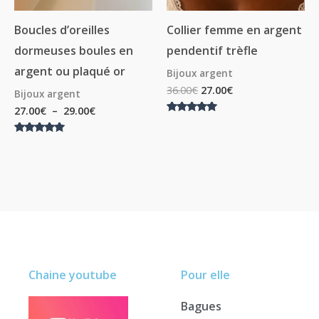
Boucles d’oreilles
Collier femme en argent
dormeuses boules en
pendentif trèfle
argent ou plaqué or
Bijoux argent
36.00
€
27.00
€
Bijoux argent
27.00
€
–
29.00
€
Note
5.00
sur 5
Note
5.00
sur 5
Chaine youtube
Pour elle
Bagues