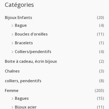
:
p
Catégories
0
€
2
r
0
à
8
i
€
1
Bijoux Enfants
(20)
.
x
8
0
Bague
(4)
.
0
:
Boucles d'oreilles
(11)
0
€
1
0
à
Bracelets
(1)
8
€
4
.
Colliers/pendentifs
(4)
8
0
.
Boite à cadeau, écrin bijoux
(2)
0
0
€
Chaînes
(3)
0
à
€
2
colliers, pendentifs
(8)
4
Femme
(203)
.
5
Bagues
(15)
0
Bijoux acier
(11)
€