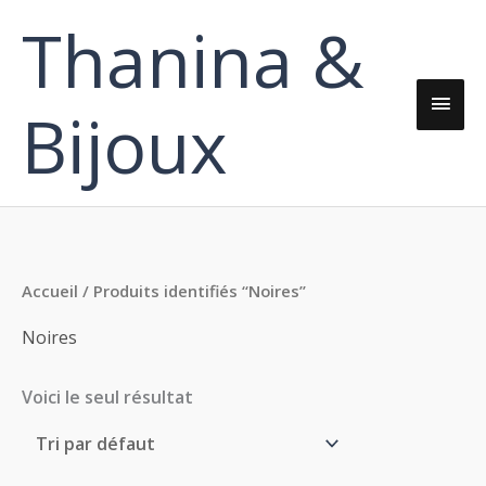
Aller
Thanina &
Men
au
contenu
princ
Bijoux
Accueil
/ Produits identifiés “Noires”
Noires
Voici le seul résultat