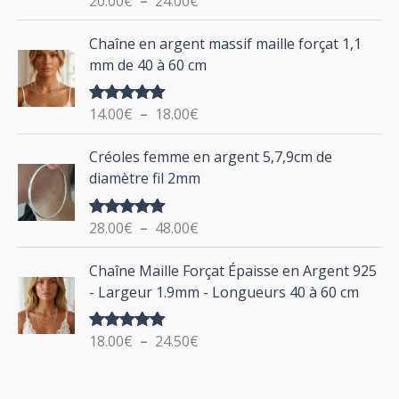
20.00
€
–
24.00
€
e
u
sur 5
d
P
Chaîne en argent massif maille forçat 1,1
r
e
l
mm de 40 à 60 cm
p
a
r
g
:
i
14.00
€
–
18.00
€
Note
5.00
e
sur 5
x
d
P
Créoles femme en argent 5,7,9cm de
e
l
:
diamètre fil 2mm
p
a
2
r
g
0
i
28.00
€
–
48.00
€
Note
5.00
e
.
sur 5
x
d
P
0
Chaîne Maille Forçat Épaisse en Argent 925
e
l
0
:
- Largeur 1.9mm - Longueurs 40 à 60 cm
p
a
€
1
r
g
à
4
i
18.00
€
–
24.50
€
Note
5.00
e
2
.
sur 5
x
d
4
0
e
.
0