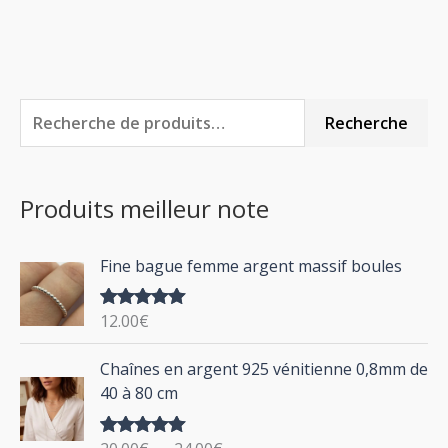
R
P
P
Recherche
e
r
r
c
i
i
Produits meilleur note
h
x
x
e
m
m
Fine bague femme argent massif boules
r
i
a
c
n
x
12.00
€
Note
5.00
h
sur 5
P
Chaînes en argent 925 vénitienne 0,8mm de
e
l
40 à 80 cm
p
a
g
o
Note
5.00