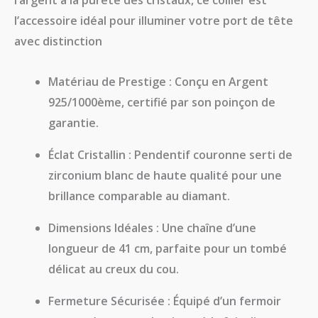
l’argent à la pureté des cristaux, ce collier est
l’accessoire idéal pour illuminer votre port de tête
avec distinction
Matériau de Prestige :
Conçu en
Argent
925/1000ème
, certifié par son
poinçon
de
garantie.
Éclat Cristallin :
Pendentif couronne serti de
zirconium blanc
de haute qualité pour une
brillance comparable au diamant.
Dimensions Idéales :
Une chaîne d’une
longueur de
41 cm
, parfaite pour un tombé
délicat au creux du cou.
Fermeture Sécurisée :
Équipé d’un
fermoir