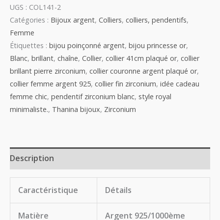
UGS :
COL141-2
Catégories :
Bijoux argent
,
Colliers
,
colliers, pendentifs
,
Femme
Étiquettes :
bijou poinçonné argent
,
bijou princesse or
,
Blanc
,
brillant
,
chaîne
,
Collier
,
collier 41cm plaqué or
,
collier
brillant pierre zirconium
,
collier couronne argent plaqué or
,
collier femme argent 925
,
collier fin zirconium
,
idée cadeau
femme chic
,
pendentif zirconium blanc
,
style royal
minimaliste.
,
Thanina bijoux
,
Zirconium
Description
Caractéristique
Détails
Matière
Argent 925/1000ème