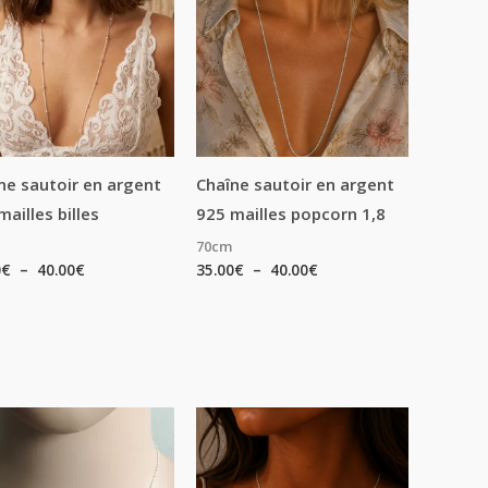
35.00€
35.00€
à
à
40.00€
40.00€
ne sautoir en argent
Chaîne sautoir en argent
mailles billes
925 mailles popcorn 1,8
70cm
0
€
–
40.00
€
35.00
€
–
40.00
€