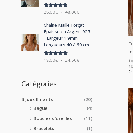
0
x
e
0
28.00
€
–
48.00
€
Note
5.00
d
€
sur 5
:
e
à
P
1
Chaîne Maille Forçat
p
2
l
4
Épaisse en Argent 925
r
4
a
.
- Largeur 1.9mm -
i
.
g
0
Co
Longueurs 40 à 60 cm
x
0
e
0
ma
0
d
€
:
18.00
€
–
24.50
€
€
Bi
Note
5.00
e
à
sur 5
2
28
p
1
8
21
r
8
.
i
Catégories
.
0
x
0
0
0
€
Bijoux Enfants
(20)
:
€
à
1
Bague
(4)
4
8
8
Boucles d'oreilles
(11)
.
.
0
Bracelets
(1)
0