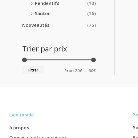
Pendentifs
(10)
Sautoir
(16)
Nouveautés
(75)
Trier par prix
Filtrer
Prix :
20€
—
60€
Lien rapide
Po
à propos
B
Conseil d'entretien bijoux
Bo