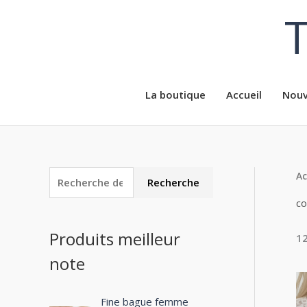
Aller
T
au
contenu
La boutique
Accueil
Nouv
Ac
R
P
P
Recherche
e
r
r
co
c
i
i
Produits meilleur
12
h
x
x
note
e
m
m
r
i
a
c
Fine bague femme
n
x