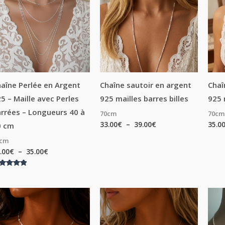
24.00€
33.00€
à
à
35.00€
39.00€
aîne Perlée en Argent
Chaîne sautoir en argent
Chaî
5 – Maille avec Perles
925 mailles barres billes
925 
rrées – Longueurs 40 à
70cm
70cm
33.00
€
–
39.00
€
35.0
0 cm
0cm
.00
€
–
35.00
€
te
00
r 5