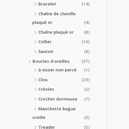
Bracelet
(14)
Chaîne de cheville
plaqué or
(4)
Chaîne plaqué or
(8)
Collier
(16)
Sautoir
(8)
Boucles d'oreilles
(37)
à visser non percé
(1)
Clou
(23)
Créoles
(2)
Crochet dormeuse
(7)
Manchette bague
oreille
(3)
Treader
(5)