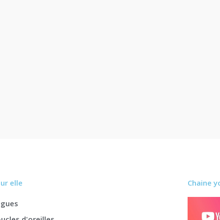
ur elle
Chaine y
agues
ucles d'oreilles