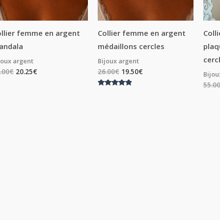
llier femme en argent
Collier femme en argent
Coll
andala
médaillons cercles
plaq
cerc
joux argent
Bijoux argent
.00
€
20.25
€
26.00
€
19.50
€
Bijou
55.0
Note
5.00
sur 5