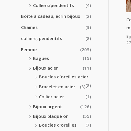
0
0
Colliers/pendentifs
(4)
€
€
à
Boite à cadeau, écrin bijoux
(2)
2
Co
4
Chaînes
(3)
m
.
Bi
colliers, pendentifs
(8)
5
27
0
Femme
(203)
€
Bagues
(15)
Bijoux acier
(11)
Boucles d'oreilles acier
(8)
Bracelet en acier
(3)
Collier acier
(1)
Bijoux argent
(126)
Bijoux plaqué or
(55)
Boucles d'oreilles
(7)