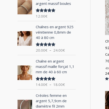
argent massif boules
h
e
12.00
€
Note
5.00
p
sur 5
P
o
Chaînes en argent 925
l
vénitienne 0,8mm de
u
a
40 à 80 cm
g
Ch
r
e
92
20.00
€
–
24.00
€
Note
5.00
d
sur 5
Ca
:
e
P
7
Chaîne en argent
p
l
massif maille forçat 1,1
r
4
a
mm de 40 à 60 cm
i
24
g
x
e
No
14.00
€
–
18.00
€
Note
5.00
d
5.
sur 5
:
su
e
P
2
Créoles femme en
p
l
0
argent 5,7,9cm de
r
a
.
diamètre fil 2mm
i
g