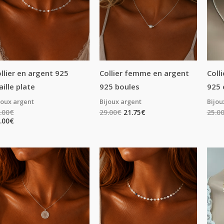
llier en argent 925
Collier femme en argent
Coll
ille plate
925 boules
925 
joux argent
Bijoux argent
Bijou
.00
€
29.00
€
21.75
€
25.0
.00
€