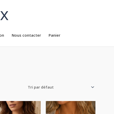
ux
on
Nous contacter
Panier
Plage
Plage
de
de
prix :
prix :