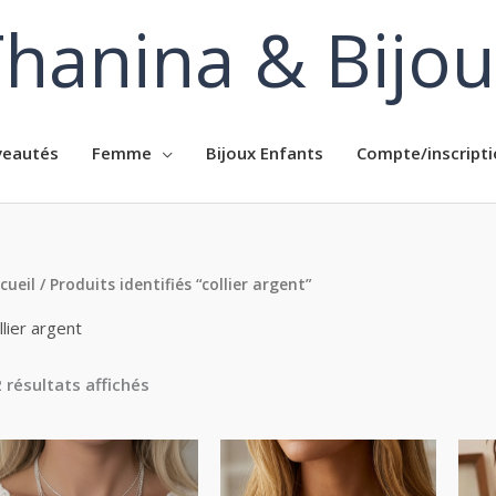
hanina & Bijo
eautés
Femme
Bijoux Enfants
Compte/inscripti
cueil
/ Produits identifiés “collier argent”
llier argent
 résultats affichés
Plage
Plage
de
de
prix :
prix :