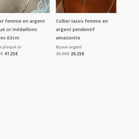
ier femme en argent
Collier lasso femme en
ué or médaillons
argent pendentif
les 63cm
amazonite
x plaqué or
Bijoux argent
0
€
41.25
€
35.00
€
26.25
€