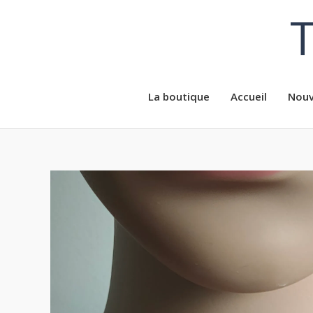
Aller
T
au
contenu
La boutique
Accueil
Nouv