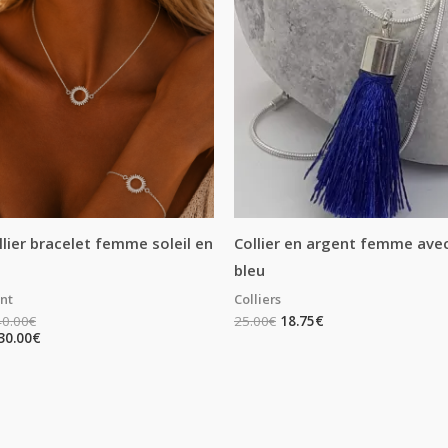
à
à
40.00€
30.00€
llier bracelet femme soleil en
Collier en argent femme av
bleu
ent
Colliers
40.00
€
25.00
€
18.75
€
30.00
€