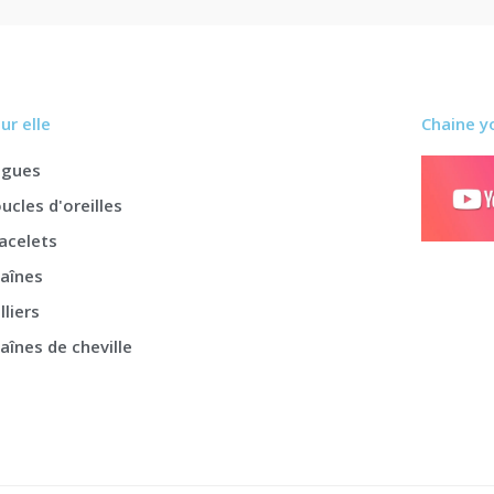
ur elle
Chaine y
agues
ucles d'oreilles
acelets
aînes
lliers
aînes de cheville