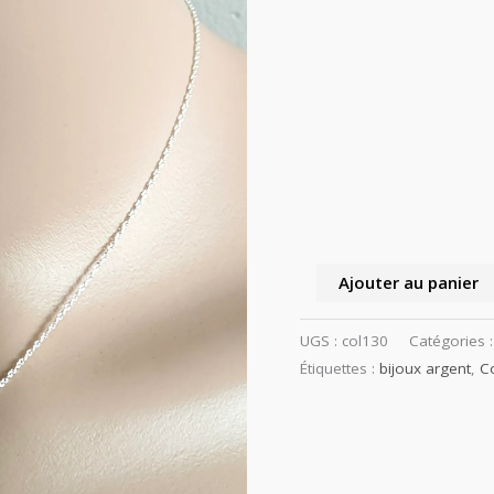
cristal
blanc
Ajouter au panier
UGS :
col130
Catégories 
Étiquettes :
bijoux argent
,
Co