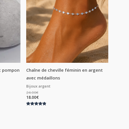
ec pompon
Chaîne de cheville féminin en argent
avec médaillons
Bijoux argent
24.00
€
18.00
€
Note
5.00
sur 5