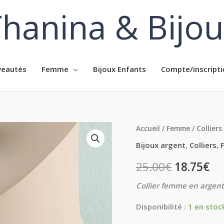
hanina & Bijo
eautés
Femme
Bijoux Enfants
Compte/inscripti
quantité
Accueil
/
Femme
/
Colliers
de
Bijoux argent
,
Colliers
,
Collier
25.00
€
18.75
€
femme
en
Collier femme en argent
argent
Disponibilité :
1 en stoc
925
et