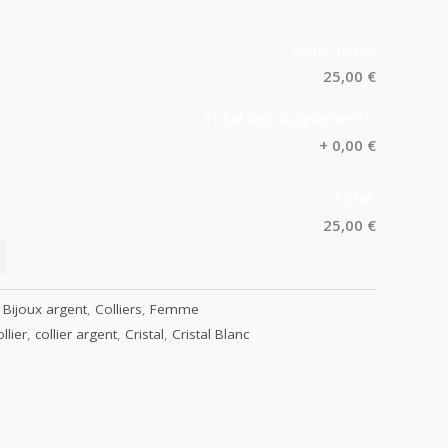
Sous-total:
25,00 €
Total des suppléments:
+
0,00 €
Total:
25,00 €
:
Bijoux argent
,
Colliers
,
Femme
llier
,
collier argent
,
Cristal
,
Cristal Blanc