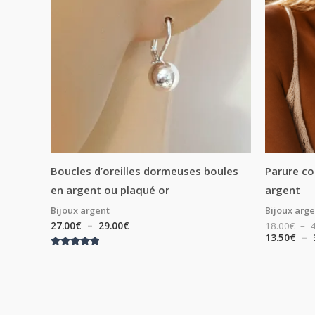
à
29.00€
Boucles d’oreilles dormeuses boules
Parure co
en argent ou plaqué or
argent
Bijoux argent
Bijoux arg
27.00
€
–
29.00
€
18.00
€
–
13.50
€
–
Note
5.00
sur 5