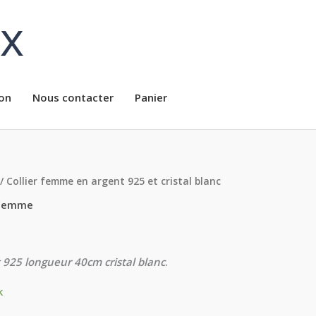
ux
on
Nous contacter
Panier
/ Collier femme en argent 925 et cristal blanc
Femme
 925 longueur 40cm cristal blanc
.
k