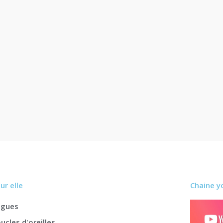
ur elle
Chaine y
agues
ucles d'oreilles