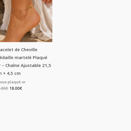
acelet de Cheville
daille martelé Plaqué
 – Chaîne Ajustable 21,5
 + 4,5 cm
joux plaqué or
.00
€
18.00
€