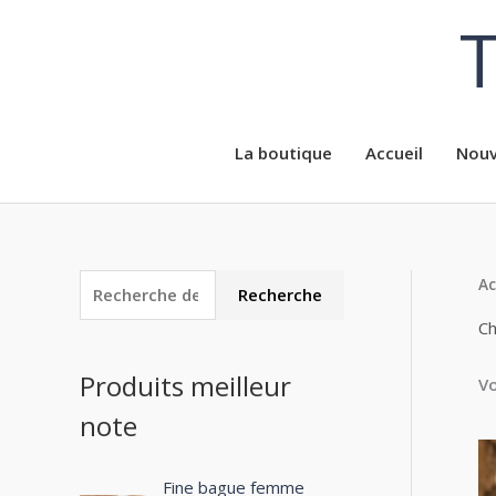
Aller
T
au
contenu
La boutique
Accueil
Nouv
Ac
R
P
P
Recherche
e
r
r
Ch
c
i
i
Produits meilleur
Vo
h
x
x
note
e
m
m
r
i
a
c
Fine bague femme
n
x