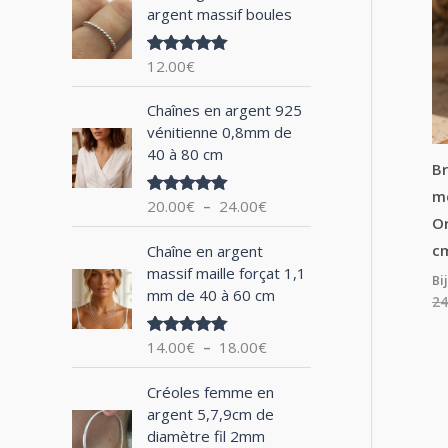
argent massif boules
h
e
12.00
€
Note
5.00
p
sur 5
P
o
Chaînes en argent 925
l
vénitienne 0,8mm de
u
a
40 à 80 cm
g
Br
r
e
mé
20.00
€
–
24.00
€
Note
5.00
d
sur 5
Or
:
e
P
cm
Chaîne en argent
p
l
massif maille forçat 1,1
r
Bi
a
mm de 40 à 60 cm
i
24
g
x
e
14.00
€
–
18.00
€
Note
5.00
d
sur 5
:
e
P
2
Créoles femme en
p
l
0
argent 5,7,9cm de
r
a
.
diamètre fil 2mm
i
g