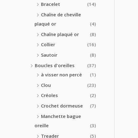
Bracelet
(14)
Chaîne de cheville
plaqué or
(4)
Chaîne plaqué or
(8)
Collier
(16)
Sautoir
(8)
Boucles d'oreilles
(37)
à visser non percé
(1)
Clou
(23)
Créoles
(2)
Crochet dormeuse
(7)
Manchette bague
oreille
(3)
Treader
(5)