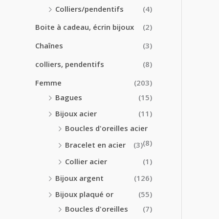
0
0
Colliers/pendentifs
(4)
€
€
à
Boite à cadeau, écrin bijoux
(2)
2
4
Chaînes
(3)
.
colliers, pendentifs
(8)
5
0
Femme
(203)
€
Bagues
(15)
Bijoux acier
(11)
Boucles d'oreilles acier
(8)
Bracelet en acier
(3)
Collier acier
(1)
Bijoux argent
(126)
Bijoux plaqué or
(55)
Boucles d'oreilles
(7)