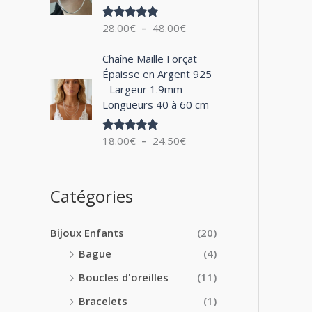
0
x
e
0
28.00
€
–
48.00
€
Note
5.00
d
€
sur 5
:
e
à
P
1
Chaîne Maille Forçat
p
2
l
4
Épaisse en Argent 925
r
4
a
.
- Largeur 1.9mm -
i
.
g
0
Longueurs 40 à 60 cm
x
0
e
0
0
d
€
:
18.00
€
–
24.50
€
€
Note
5.00
e
à
sur 5
2
p
1
8
r
8
.
i
Catégories
.
0
x
0
0
0
€
Bijoux Enfants
(20)
:
€
à
1
Bague
(4)
4
8
8
Boucles d'oreilles
(11)
.
.
0
Bracelets
(1)
0