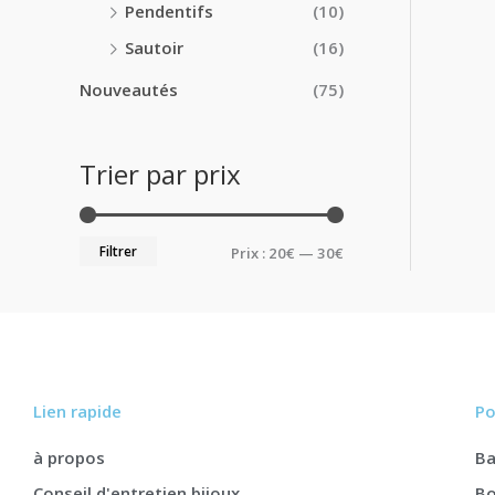
Pendentifs
(10)
Sautoir
(16)
Nouveautés
(75)
Trier par prix
Filtrer
Prix :
20€
—
30€
Lien rapide
Po
à propos
B
Conseil d'entretien bijoux
Bo