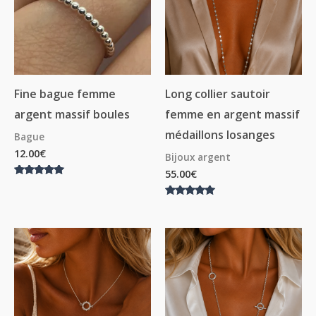
Fine bague femme
Long collier sautoir
argent massif boules
femme en argent massif
médaillons losanges
Bague
12.00
€
Bijoux argent
55.00
€
Note
5.00
sur 5
Note
5.00
sur 5
Plage
Plage
de
de
prix :
prix :
18.00€
13.50€
à
à
40.00€
30.00€