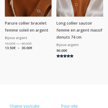
Parure collier bracelet
Long collier sautoir
femme soleil en argent
femme en argent massif
donuts 74 cm
Bijoux argent
18.00
€
–
40.00
€
Bijoux argent
13.50
€
–
30.00
€
90.00
€
Note
5.00
sur 5
Chaine youtube
Pour elle