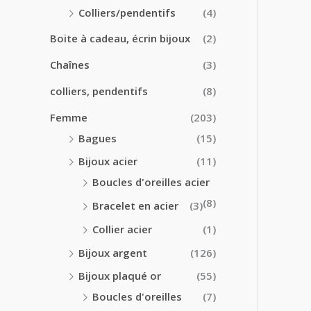
0
0
Colliers/pendentifs
(4)
€
€
à
Boite à cadeau, écrin bijoux
(2)
2
4
Chaînes
(3)
.
colliers, pendentifs
(8)
5
0
Femme
(203)
€
Bagues
(15)
Bijoux acier
(11)
Boucles d'oreilles acier
(8)
Bracelet en acier
(3)
Collier acier
(1)
Bijoux argent
(126)
Bijoux plaqué or
(55)
Boucles d'oreilles
(7)