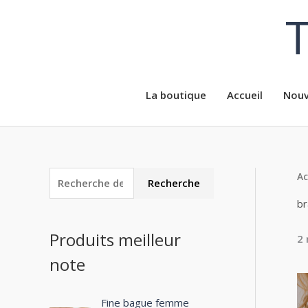
Aller
T
au
contenu
La boutique
Accueil
Nouv
Ac
R
Recherche
e
br
c
Produits meilleur
2 
h
note
e
r
c
Fine bague femme