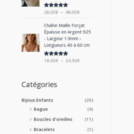
0
x
e
0
28.00
€
–
48.00
€
Note
5.00
d
€
sur 5
:
e
à
P
1
Chaîne Maille Forçat
p
2
l
4
Épaisse en Argent 925
r
4
a
.
- Largeur 1.9mm -
i
.
g
0
Longueurs 40 à 60 cm
x
0
e
0
0
d
€
:
18.00
€
–
24.50
€
€
Note
5.00
e
à
sur 5
2
p
1
8
r
8
.
i
Catégories
.
0
x
0
0
0
€
Bijoux Enfants
(20)
:
€
à
1
Bague
(4)
4
8
8
Boucles d'oreilles
(11)
.
.
0
Bracelets
(1)
0