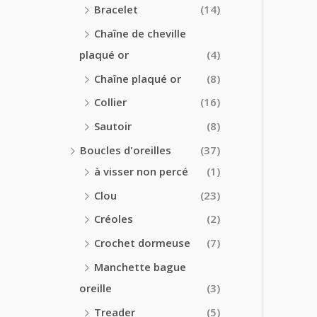
Bracelet
(14)
Chaîne de cheville
plaqué or
(4)
Chaîne plaqué or
(8)
Collier
(16)
Sautoir
(8)
Boucles d'oreilles
(37)
à visser non percé
(1)
Clou
(23)
Créoles
(2)
Crochet dormeuse
(7)
Manchette bague
oreille
(3)
Treader
(5)