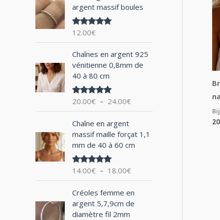
argent massif boules
h
e
12.00
€
Note
5.00
p
sur 5
P
o
Chaînes en argent 925
l
vénitienne 0,8mm de
u
a
40 à 80 cm
g
Br
r
e
na
20.00
€
–
24.00
€
Note
5.00
d
sur 5
Bi
:
e
P
20
Chaîne en argent
p
l
massif maille forçat 1,1
r
a
mm de 40 à 60 cm
i
g
x
e
14.00
€
–
18.00
€
Note
5.00
d
sur 5
:
e
P
2
Créoles femme en
p
l
0
argent 5,7,9cm de
r
a
.
diamètre fil 2mm
i
g