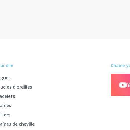
ur elle
Chaine y
agues
ucles d'oreilles
acelets
aînes
lliers
aînes de cheville