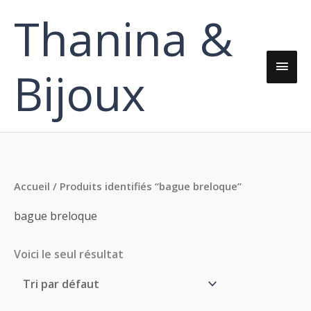
Aller
Thanina &
Men
au
contenu
princ
Bijoux
Accueil
/ Produits identifiés “bague breloque”
bague breloque
Voici le seul résultat