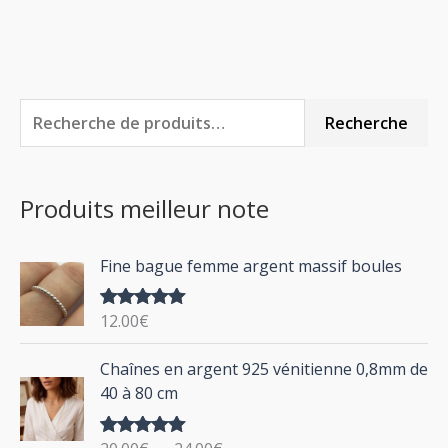
R
P
P
Recherche
e
r
r
c
i
i
Produits meilleur note
h
x
x
e
m
m
Fine bague femme argent massif boules
r
i
a
c
n
x
12.00
€
Note
5.00
h
sur 5
P
Chaînes en argent 925 vénitienne 0,8mm de
e
l
40 à 80 cm
p
a
g
o
Note
5.00