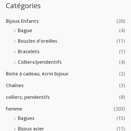
:
p
Catégories
0
€
2
r
0
à
8
i
€
1
Bijoux Enfants
(20)
.
x
8
0
Bague
(4)
.
0
:
Boucles d'oreilles
(11)
0
€
1
0
à
Bracelets
(1)
8
€
4
.
Colliers/pendentifs
(4)
8
0
.
Boite à cadeau, écrin bijoux
(2)
0
0
€
Chaînes
(3)
0
à
€
2
colliers, pendentifs
(8)
4
Femme
(203)
.
5
Bagues
(15)
0
Bijoux acier
(11)
€