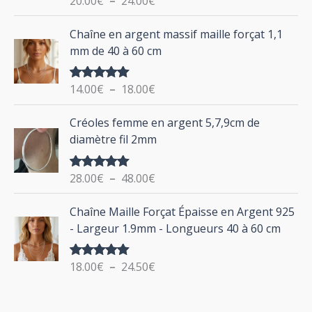
20.00
€
–
24.00
€
e
u
sur 5
d
P
Chaîne en argent massif maille forçat 1,1
r
e
l
mm de 40 à 60 cm
p
a
r
g
:
i
14.00
€
–
18.00
€
Note
5.00
e
sur 5
x
d
P
Créoles femme en argent 5,7,9cm de
e
l
:
diamètre fil 2mm
p
a
2
r
g
0
i
28.00
€
–
48.00
€
Note
5.00
e
.
sur 5
x
d
P
0
Chaîne Maille Forçat Épaisse en Argent 925
e
l
0
:
- Largeur 1.9mm - Longueurs 40 à 60 cm
p
a
€
1
r
g
à
4
i
18.00
€
–
24.50
€
Note
5.00
e
2
.
sur 5
x
d
4
0
e
.
0