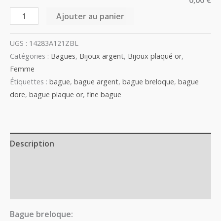
0,00 €
Ajouter au panier
UGS :
14283A121ZBL
Catégories :
Bagues
,
Bijoux argent
,
Bijoux plaqué or
,
Femme
Étiquettes :
bague
,
bague argent
,
bague breloque
,
bague
dore
,
bague plaque or
,
fine bague
Description
Informations complémentaires
Avis (0)
Bague breloque: