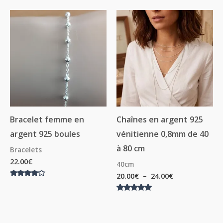
sur 5
Plage
de
prix :
20.00€
à
24.00€
Bracelet femme en
Chaînes en argent 925
argent 925 boules
vénitienne 0,8mm de 40
à 80 cm
Bracelets
22.00
€
40cm
20.00
€
–
24.00
€
Note
4.00
sur 5
Note
5.00
sur 5