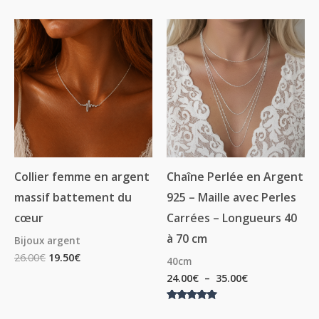
Plage
de
prix :
24.00€
à
35.00€
Collier femme en argent
Chaîne Perlée en Argent
massif battement du
925 – Maille avec Perles
cœur
Carrées – Longueurs 40
à 70 cm
Bijoux argent
26.00
€
19.50
€
40cm
24.00
€
–
35.00
€
Note
5.00