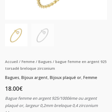
torsadé
breloque
zirconium
Accueil
/
Femme
/
Bagues
/ bague femme en argent 925
torsadé breloque zirconium
Bagues
,
Bijoux argent
,
Bijoux plaqué or
,
Femme
18.00
€
Bague femme en argent 925/1000ème ou argent
plaqué or, largeur 0,2mm breloque 0,4 zirconium