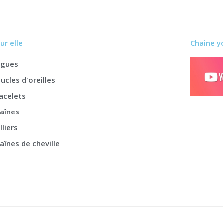
ur elle
Chaine y
agues
ucles d'oreilles
acelets
aînes
lliers
aînes de cheville