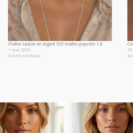
Chaîne sautoir en argent 925 mailles popcorn 1,8
Co
1 mai 2023
30
Article similaire
Ar
Plage
Plage
de
de
prix :
prix :
14.00€
18.00€
à
à
18.00€
24.50€