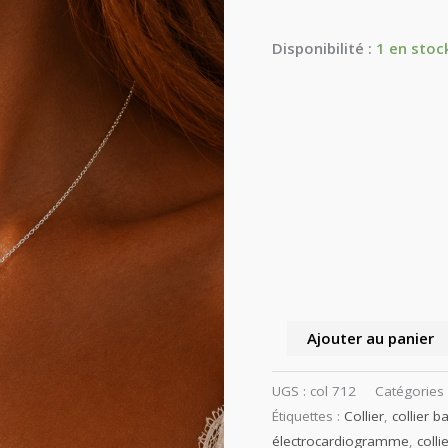
du
Disponibilité :
1 en stoc
cœur
Ajouter au panier
UGS :
col 712
Catégories
Étiquettes :
Collier
,
collier 
électrocardiogramme
,
colli