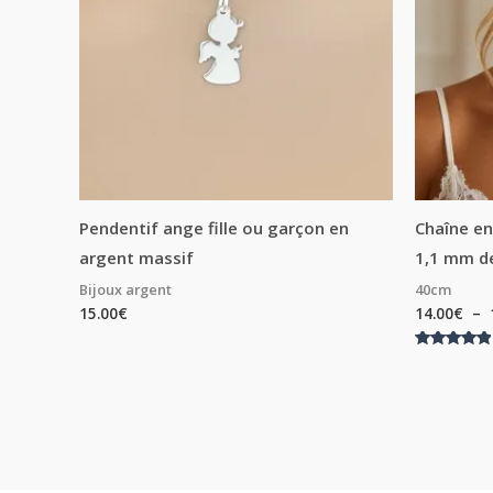
Pendentif ange fille ou garçon en
Chaîne en
argent massif
1,1 mm d
Bijoux argent
40cm
15.00
€
14.00
€
–
Note
5.00
sur 5