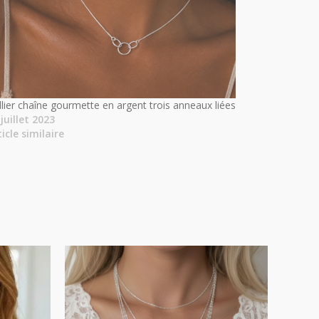
llier chaîne gourmette en argent trois anneaux liées
 juillet 2023
ticle similaire
Plage
de
prix :
24.00€
à
35.00€