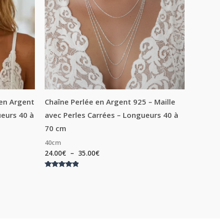
 en Argent
Chaîne Perlée en Argent 925 – Maille
eurs 40 à
avec Perles Carrées – Longueurs 40 à
70 cm
40cm
24.00
€
–
35.00
€
Note
5.00
sur 5