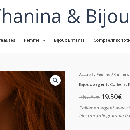
hanina & Bijo
eautés
Femme
Bijoux Enfants
Compte/inscripti
quantité
Accueil
/
Femme
/
Colliers
de
Bijoux argent
,
Colliers
,
Collier
26.00
€
19.50
€
femme
en
Collier en argent avec 
argent
électrocardiogramme b
massif
battement