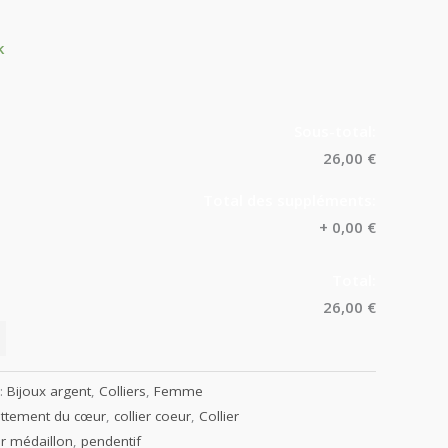
k
Sous-total:
26,00 €
Total des suppléments:
+
0,00 €
Total:
26,00 €
 :
Bijoux argent
,
Colliers
,
Femme
battement du cœur
,
collier coeur
,
Collier
er médaillon
,
pendentif