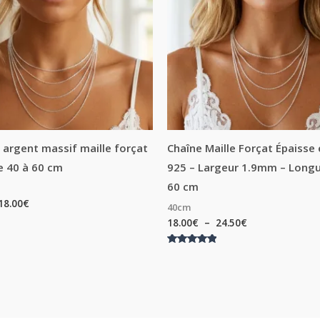
 argent massif maille forçat
Chaîne Maille Forçat Épaisse
e 40 à 60 cm
925 – Largeur 1.9mm – Longu
60 cm
18.00
€
40cm
18.00
€
–
24.50
€
Note
5.00
sur 5