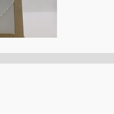
s (0)