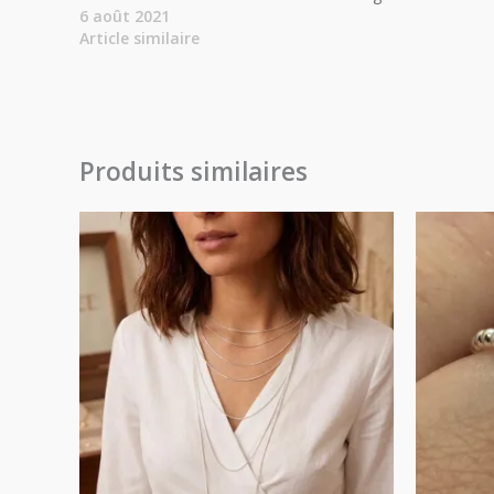
6 août 2021
Article similaire
Produits similaires
Plage
de
prix :
20.00€
à
24.00€