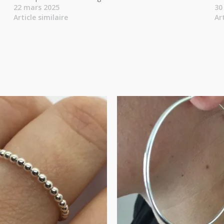
22 mars 2025
30
Article similaire
Ar
Plage
de
prix :
28.00€
à
48.00€