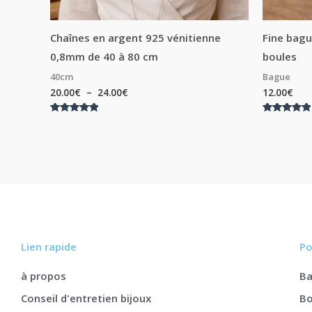
Chaînes en argent 925 vénitienne
Fine bag
0,8mm de 40 à 80 cm
boules
40cm
Bague
20.00
€
–
24.00
€
12.00
€
Note
Note
5.00
5.00
sur 5
sur 5
Lien rapide
Po
à propos
B
Conseil d'entretien bijoux
Bo