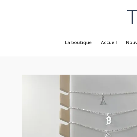
Aller
T
au
contenu
La boutique
Accueil
Nouv