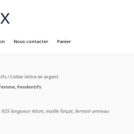
ux
on
Nous contacter
Panier
ifs
/ Collier lettre en argent
Femme
,
Pendentifs
 925 longueur 40cm, maille forçat, fermoir anneau