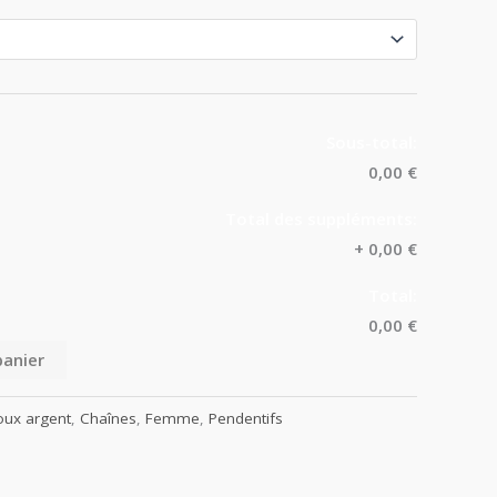
Sous-total:
0,00 €
Total des suppléments:
+
0,00 €
Total:
0,00 €
panier
oux argent
,
Chaînes
,
Femme
,
Pendentifs