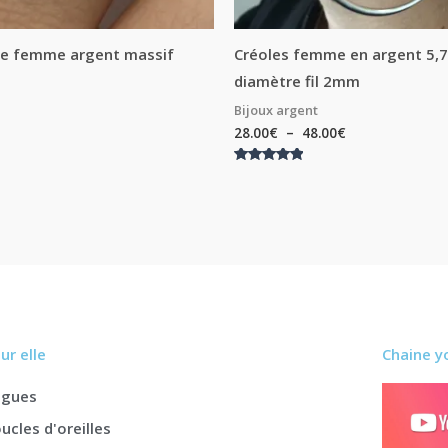
ue femme argent massif
Créoles femme en argent 5,
diamètre fil 2mm
Bijoux argent
28.00
€
–
48.00
€
Note
5.00
sur 5
ur elle
Chaine y
agues
ucles d'oreilles