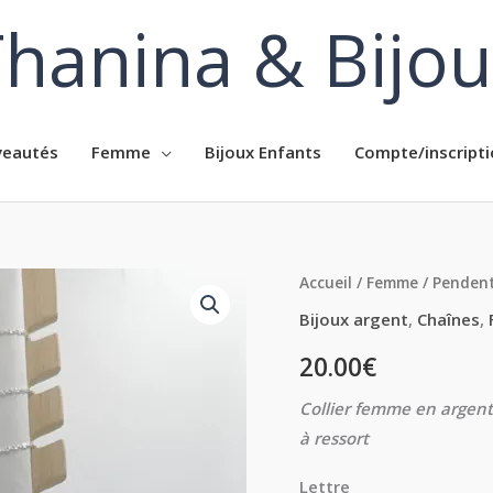
hanina & Bijo
eautés
Femme
Bijoux Enfants
Compte/inscripti
quantité
Accueil
/
Femme
/
Pendent
de
Bijoux argent
,
Chaînes
,
Collier
20.00
€
lettre
en
Collier femme en argent
argent
à ressort
Lettre