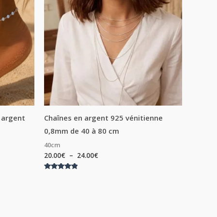
à
24.00€
n argent
Chaînes en argent 925 vénitienne
0,8mm de 40 à 80 cm
40cm
20.00
€
–
24.00
€
Note
5.00
sur 5