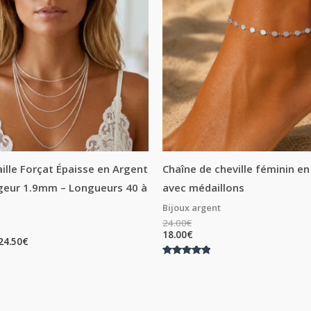
à
24.50€
ille Forçat Épaisse en Argent
Chaîne de cheville féminin e
geur 1.9mm – Longueurs 40 à
avec médaillons
Bijoux argent
24.00
€
18.00
€
24.50
€
Note
5.00
sur 5