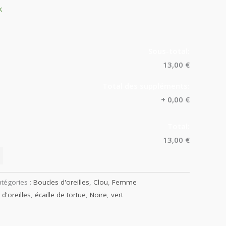
k
Sous-total:
13,00 €
Total des suppléments:
+
0,00 €
Total:
13,00 €
tégories :
Boucles d'oreilles
,
Clou
,
Femme
d'oreilles
,
écaille de tortue
,
Noire
,
vert