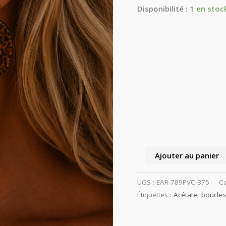
Disponibilité :
1 en stoc
acier
Ajouter au panier
UGS :
EAR-789PVC-375
Ca
Étiquettes :
Acétate
,
boucles 