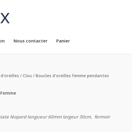
ux
on
Nous contacter
Panier
d'oreilles
/
Clou
/ Boucles d’oreilles femme pendantes
,
Femme
tate léopard l
ongueur 60mm largeur 30cm, fermoir