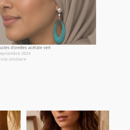
cles d’oreilles acétate vert
septembre 2024
ticle similaire
Plage
de
prix :
20.00€