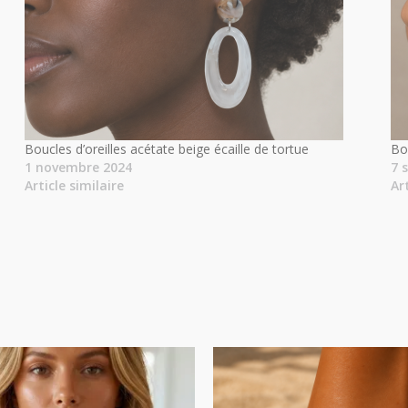
Boucles d’oreilles acétate beige écaille de tortue
Bou
1 novembre 2024
7 
Article similaire
Ar
Plage
de
prix :
18.00€