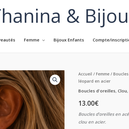
hanina & Bijo
eautés
Femme
Bijoux Enfants
Compte/inscripti
quantité
Accueil
/
Femme
/
Boucles 
léopard en acier
de
Boucles
Boucles d'oreilles
,
Clou
d'oreilles
13.00
€
femme
pendantes
Boucles d’oreilles en acé
léopard
clou en acier.
en