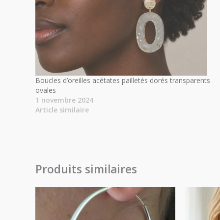
Boucles d’oreilles acétates pailletés dorés transparents
ovales
1 novembre 2024
Article similaire
Produits similaires
Plage
de
prix :
28.00€