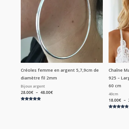
à
48.00€
Créoles femme en argent 5,7,9cm de
Chaîne Ma
diamètre fil 2mm
925 – Lar
60 cm
Bijoux argent
28.00
€
–
48.00
€
40cm
18.00
€
–
Note
5.00
sur 5
Note
5.00
sur 5