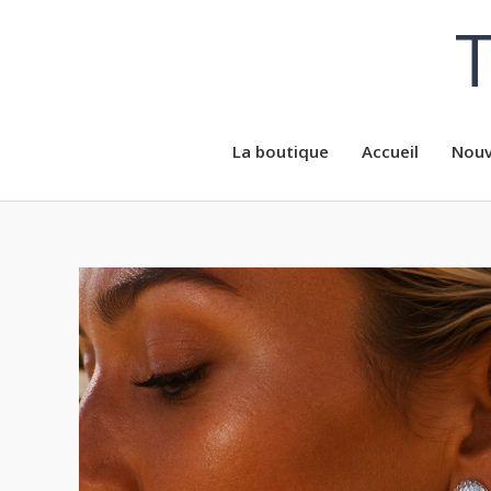
Aller
T
au
contenu
La boutique
Accueil
Nouv