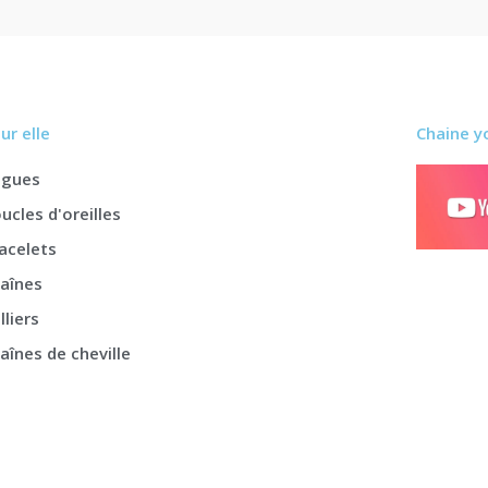
ur elle
Chaine y
agues
ucles d'oreilles
acelets
aînes
lliers
aînes de cheville