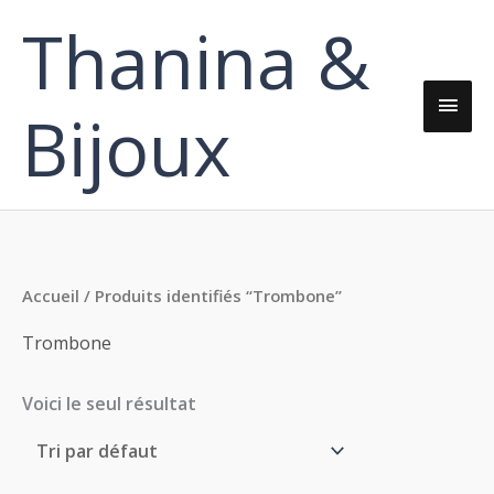
Aller
Thanina &
Men
au
contenu
princ
Bijoux
Accueil
/ Produits identifiés “Trombone”
Trombone
Voici le seul résultat