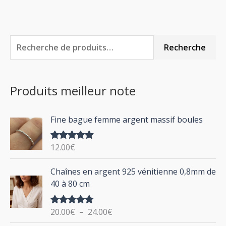
R
P
P
Recherche
e
r
r
c
i
i
Produits meilleur note
h
x
x
e
m
m
Fine bague femme argent massif boules
r
i
a
c
n
x
12.00
€
Note
5.00
h
sur 5
P
Chaînes en argent 925 vénitienne 0,8mm de
e
l
40 à 80 cm
p
a
g
o
20.00
€
–
24.00
€
Note
5.00
e
u
sur 5