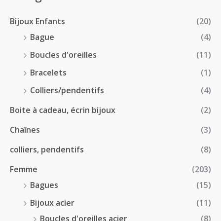
2
r
0
à
8
i
€
1
Bijoux Enfants
(20)
.
x
8
0
Bague
(4)
.
0
:
Boucles d'oreilles
(11)
0
€
1
0
à
Bracelets
(1)
8
€
4
.
Colliers/pendentifs
(4)
8
0
.
Boite à cadeau, écrin bijoux
(2)
0
0
€
Chaînes
(3)
0
à
€
2
colliers, pendentifs
(8)
4
Femme
(203)
.
5
Bagues
(15)
0
Bijoux acier
(11)
€
Boucles d'oreilles acier
(8)