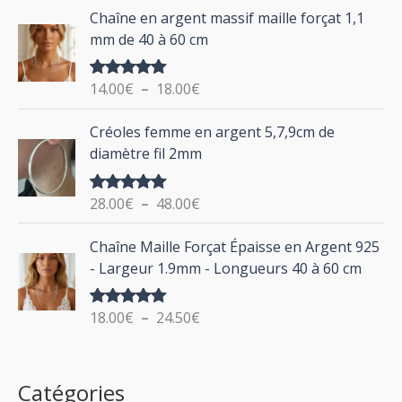
d
P
Chaîne en argent massif maille forçat 1,1
r
e
l
mm de 40 à 60 cm
p
a
r
g
:
i
14.00
€
–
18.00
€
Note
5.00
e
sur 5
x
d
P
Créoles femme en argent 5,7,9cm de
e
l
:
diamètre fil 2mm
p
a
2
r
g
0
i
28.00
€
–
48.00
€
Note
5.00
e
.
sur 5
x
d
P
0
Chaîne Maille Forçat Épaisse en Argent 925
e
l
0
:
- Largeur 1.9mm - Longueurs 40 à 60 cm
p
a
€
1
r
g
à
4
i
18.00
€
–
24.50
€
Note
5.00
e
2
.
sur 5
x
d
4
0
e
.
0
:
p
Catégories
0
€