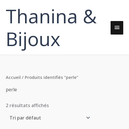
Aller
Thanina &
Men
au
contenu
princ
Bijoux
Accueil
/ Produits identifiés “perle”
perle
2 résultats affichés