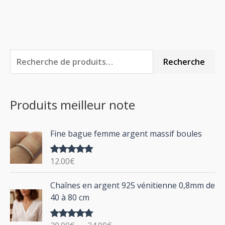
R
P
P
Recherche
e
r
r
c
i
i
Produits meilleur note
h
x
x
e
m
m
Fine bague femme argent massif boules
r
i
a
c
n
x
12.00
€
Note
5.00
h
sur 5
P
Chaînes en argent 925 vénitienne 0,8mm de
e
l
40 à 80 cm
p
a
g
o
Note
5.00