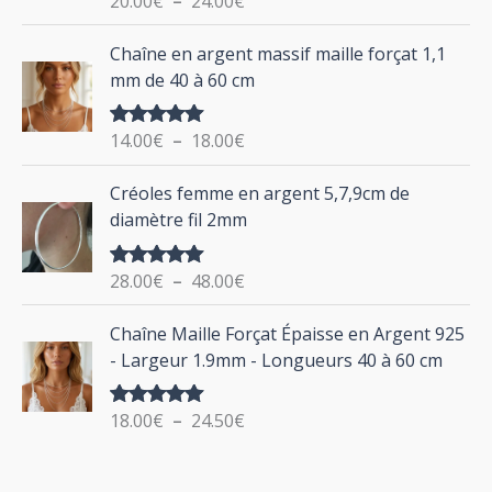
20.00
€
–
24.00
€
e
u
sur 5
d
P
Chaîne en argent massif maille forçat 1,1
r
e
l
mm de 40 à 60 cm
p
a
r
g
:
i
14.00
€
–
18.00
€
Note
5.00
e
sur 5
x
d
P
Créoles femme en argent 5,7,9cm de
e
l
:
diamètre fil 2mm
p
a
2
r
g
0
i
28.00
€
–
48.00
€
Note
5.00
e
.
sur 5
x
d
P
0
Chaîne Maille Forçat Épaisse en Argent 925
e
l
0
:
- Largeur 1.9mm - Longueurs 40 à 60 cm
p
a
€
1
r
g
à
4
i
18.00
€
–
24.50
€
Note
5.00
e
2
.
sur 5
x
d
4
0
e
.
0