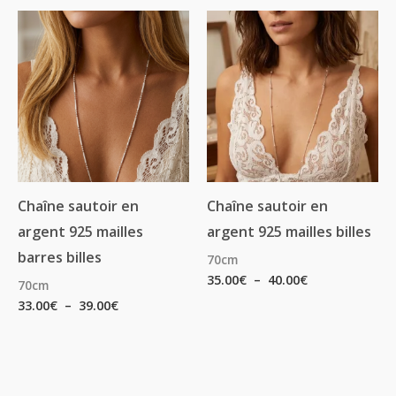
Plage
Plage
de
de
prix :
prix :
33.00€
35.00€
à
à
39.00€
40.00€
Chaîne sautoir en
Chaîne sautoir en
argent 925 mailles
argent 925 mailles billes
barres billes
70cm
35.00
€
–
40.00
€
70cm
33.00
€
–
39.00
€