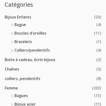
:
p
Catégories
0
€
2
r
0
à
8
i
€
1
Bijoux Enfants
(20)
.
x
8
0
Bague
(4)
.
0
:
Boucles d'oreilles
(11)
0
€
1
0
à
Bracelets
(1)
8
€
4
.
Colliers/pendentifs
(4)
8
0
.
Boite à cadeau, écrin bijoux
(2)
0
0
€
Chaînes
(3)
0
à
€
2
colliers, pendentifs
(8)
4
Femme
(203)
.
5
Bagues
(15)
0
Bijoux acier
(11)
€