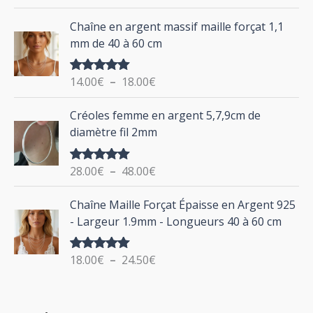
u
sur 5
d
P
Chaîne en argent massif maille forçat 1,1
r
e
l
mm de 40 à 60 cm
p
a
r
g
:
i
14.00
€
–
18.00
€
Note
5.00
e
sur 5
x
d
P
Créoles femme en argent 5,7,9cm de
e
l
:
diamètre fil 2mm
p
a
2
r
g
0
i
28.00
€
–
48.00
€
Note
5.00
e
.
sur 5
x
d
P
0
Chaîne Maille Forçat Épaisse en Argent 925
e
l
0
:
- Largeur 1.9mm - Longueurs 40 à 60 cm
p
a
€
1
r
g
à
4
i
18.00
€
–
24.50
€
Note
5.00
e
2
.
sur 5
x
d
4
0
e
.
0
: