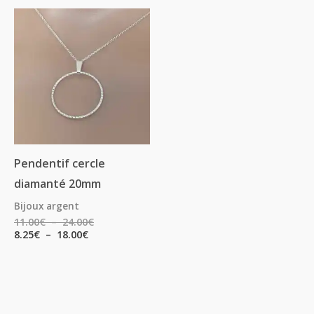
Plage
Plage
de
de
prix :
prix :
8.25€
11.00€
à
à
18.00€
24.00€
Pendentif cercle
diamanté 20mm
Bijoux argent
11.00
€
–
24.00
€
8.25
€
–
18.00
€