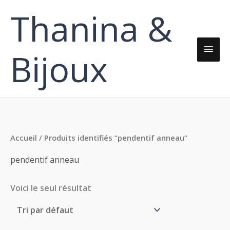
Aller
Thanina &
Men
au
contenu
princ
Bijoux
Accueil
/ Produits identifiés “pendentif anneau”
pendentif anneau
Voici le seul résultat