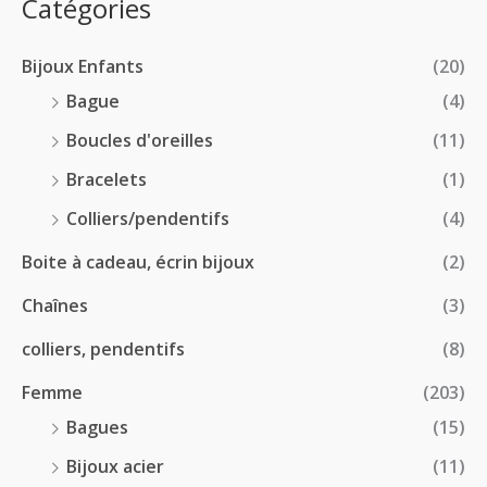
p
Catégories
0
€
2
r
0
à
8
i
€
1
Bijoux Enfants
(20)
.
x
8
0
Bague
(4)
.
0
:
Boucles d'oreilles
(11)
0
€
1
0
à
Bracelets
(1)
8
€
4
.
Colliers/pendentifs
(4)
8
0
.
Boite à cadeau, écrin bijoux
(2)
0
0
€
Chaînes
(3)
0
à
€
2
colliers, pendentifs
(8)
4
Femme
(203)
.
5
Bagues
(15)
0
Bijoux acier
(11)
€