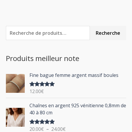
R
P
P
Recherche
e
r
r
c
i
i
Produits meilleur note
h
x
x
e
m
m
Fine bague femme argent massif boules
r
i
a
c
n
x
12.00
€
Note
5.00
h
sur 5
P
Chaînes en argent 925 vénitienne 0,8mm de
e
l
40 à 80 cm
p
a
g
o
20.00
€
–
24.00
€
Note
5.00
e