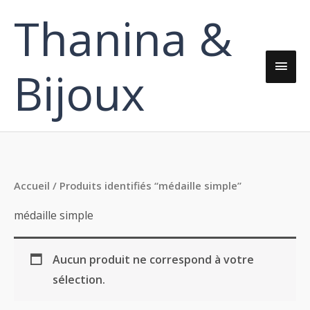
Aller
Thanina &
Men
au
contenu
princ
Bijoux
Accueil
/ Produits identifiés “médaille simple”
médaille simple
Aucun produit ne correspond à votre
sélection.