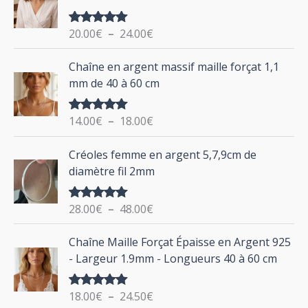
p
a
g
o
20.00
€
–
24.00
€
Note
5.00
e
u
sur 5
d
P
Chaîne en argent massif maille forçat 1,1
r
e
l
mm de 40 à 60 cm
p
a
r
g
:
i
14.00
€
–
18.00
€
Note
5.00
e
sur 5
x
d
P
Créoles femme en argent 5,7,9cm de
e
l
:
diamètre fil 2mm
p
a
2
r
g
0
i
28.00
€
–
48.00
€
Note
5.00
e
.
sur 5
x
d
P
0
Chaîne Maille Forçat Épaisse en Argent 925
e
l
0
:
- Largeur 1.9mm - Longueurs 40 à 60 cm
p
a
€
1
r
g
à
4
i
18.00
€
–
24.50
€
Note
5.00
e
2
.
sur 5