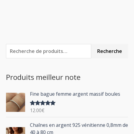
R
Recherche
e
c
Produits meilleur note
h
e
Fine bague femme argent massif boules
r
c
12.00
€
Note
5.00
h
sur 5
P
Chaînes en argent 925 vénitienne 0,8mm de
e
l
40 à 80 cm