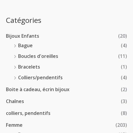
x
d
4
0
e
.
0
:
p
Catégories
0
€
2
r
0
à
8
i
€
1
Bijoux Enfants
(20)
.
x
8
0
Bague
(4)
.
0
:
Boucles d'oreilles
(11)
0
€
1
0
à
Bracelets
(1)
8
€
4
.
Colliers/pendentifs
(4)
8
0
.
Boite à cadeau, écrin bijoux
(2)
0
0
€
Chaînes
(3)
0
à
€
2
colliers, pendentifs
(8)
4
Femme
(203)
.
5