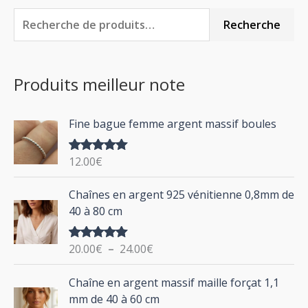
R
P
P
Recherche
e
r
r
c
i
i
Produits meilleur note
h
x
x
e
m
m
Fine bague femme argent massif boules
r
i
a
c
n
x
12.00
€
Note
5.00
h
sur 5
P
Chaînes en argent 925 vénitienne 0,8mm de
e
l
40 à 80 cm
p
a
g
o
20.00
€
–
24.00
€
Note
5.00
e
u
sur 5
d
P
Chaîne en argent massif maille forçat 1,1
r
e
l
mm de 40 à 60 cm
p