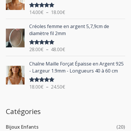
a
r
g
:
i
14.00
€
–
18.00
€
Note
5.00
e
sur 5
x
d
P
Créoles femme en argent 5,7,9cm de
e
l
:
diamètre fil 2mm
p
a
2
r
g
0
i
28.00
€
–
48.00
€
Note
5.00
e
.
sur 5
x
d
P
0
Chaîne Maille Forçat Épaisse en Argent 925
e
l
0
:
- Largeur 1.9mm - Longueurs 40 à 60 cm
p
a
€
1
r
g
à
4
i
18.00
€
–
24.50
€
Note
5.00
e
2
.
sur 5
x
d
4
0
e
.
0
:
p
Catégories
0
€
2
r
0
à
8
i
€
1
Bijoux Enfants
(20)
.
x