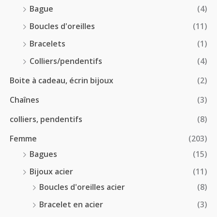
8
0
Bague
(4)
.
0
:
Boucles d'oreilles
(11)
0
€
1
0
à
Bracelets
(1)
8
€
4
.
Colliers/pendentifs
(4)
8
0
.
Boite à cadeau, écrin bijoux
(2)
0
0
€
Chaînes
(3)
0
à
€
2
colliers, pendentifs
(8)
4
Femme
(203)
.
5
Bagues
(15)
0
Bijoux acier
(11)
€
Boucles d'oreilles acier
(8)
Bracelet en acier
(3)