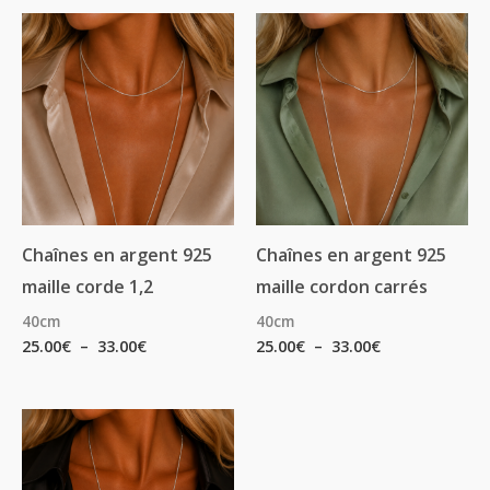
Plage
Plage
de
de
prix :
prix :
25.00€
25.00€
à
à
33.00€
33.00€
Chaînes en argent 925
Chaînes en argent 925
maille corde 1,2
maille cordon carrés
40cm
40cm
25.00
€
–
33.00
€
25.00
€
–
33.00
€