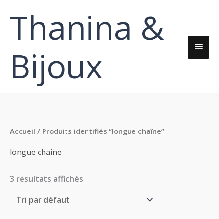
Aller
Thanina &
Men
au
contenu
princ
Bijoux
Accueil
/ Produits identifiés “longue chaîne”
longue chaîne
3 résultats affichés