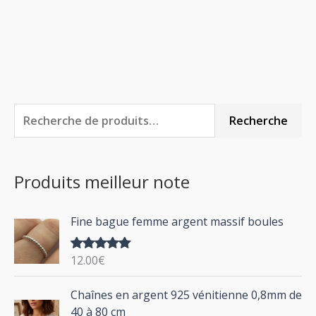
R
Recherche
e
c
Produits meilleur note
h
e
Fine bague femme argent massif boules
r
c
12.00
€
Note
5.00
h
sur 5
P
Chaînes en argent 925 vénitienne 0,8mm de
e
l
40 à 80 cm