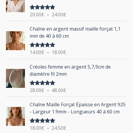
p
a
g
o
20.00
€
–
24.00
€
Note
5.00
e
u
sur 5
d
P
Chaîne en argent massif maille forçat 1,1
r
e
l
mm de 40 à 60 cm
p
a
r
g
:
i
14.00
€
–
18.00
€
Note
5.00
e
sur 5
x
d
P
Créoles femme en argent 5,7,9cm de
e
l
:
diamètre fil 2mm
p
a
2
r
g
0
i
28.00
€
–
48.00
€
Note
5.00
e
.
sur 5
x
d
P
0
Chaîne Maille Forçat Épaisse en Argent 925
e
l
0
:
- Largeur 1.9mm - Longueurs 40 à 60 cm
p
a
€
1
r
g
à
4
i
18.00
€
–
24.50
€
Note
5.00
e
2
.
sur 5