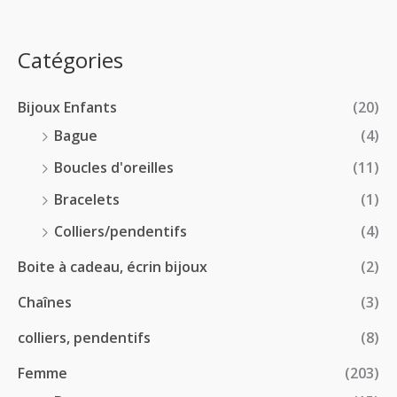
x
d
4
0
e
.
0
:
p
Catégories
0
€
2
r
0
à
8
i
€
1
Bijoux Enfants
(20)
.
x
8
0
Bague
(4)
.
0
:
Boucles d'oreilles
(11)
0
€
1
0
à
Bracelets
(1)
8
€
4
.
Colliers/pendentifs
(4)
8
0
.
Boite à cadeau, écrin bijoux
(2)
0
0
€
Chaînes
(3)
0
à
€
2
colliers, pendentifs
(8)
4
Femme
(203)
.
5