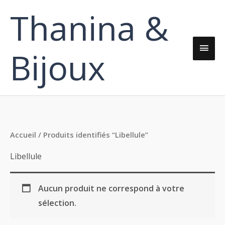
Aller
Thanina &
Men
au
contenu
princ
Bijoux
Accueil
/ Produits identifiés “Libellule”
Libellule
Aucun produit ne correspond à votre
sélection.