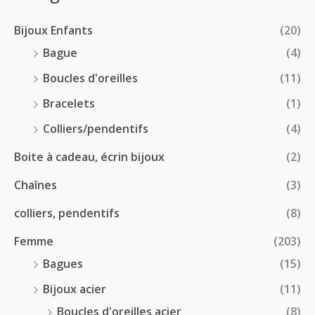
2
r
0
à
8
i
€
1
Bijoux Enfants
(20)
.
x
8
0
Bague
(4)
.
0
:
Boucles d'oreilles
(11)
0
€
1
0
à
Bracelets
(1)
8
€
4
.
Colliers/pendentifs
(4)
8
0
.
Boite à cadeau, écrin bijoux
(2)
0
0
€
Chaînes
(3)
0
à
€
2
colliers, pendentifs
(8)
4
Femme
(203)
.
5
Bagues
(15)
0
Bijoux acier
(11)
€
Boucles d'oreilles acier
(8)