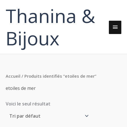
Aller
Thanina &
Men
au
contenu
princ
Bijoux
Accueil
/ Produits identifiés “etoiles de mer”
etoiles de mer
Voici le seul résultat