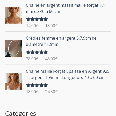
d
P
Chaîne en argent massif maille forçat 1,1
r
e
l
mm de 40 à 60 cm
p
a
r
g
:
i
14.00
€
–
18.00
€
Note
5.00
e
sur 5
x
d
P
Créoles femme en argent 5,7,9cm de
e
l
:
diamètre fil 2mm
p
a
2
r
g
0
i
28.00
€
–
48.00
€
Note
5.00
e
.
sur 5
x
d
P
0
Chaîne Maille Forçat Épaisse en Argent 925
e
l
0
:
- Largeur 1.9mm - Longueurs 40 à 60 cm
p
a
€
1
r
g
à
4
i
18.00
€
–
24.50
€
Note
5.00
e
2
.
sur 5
x
d
4
0
e
.
0
:
p
Catégories
0
€