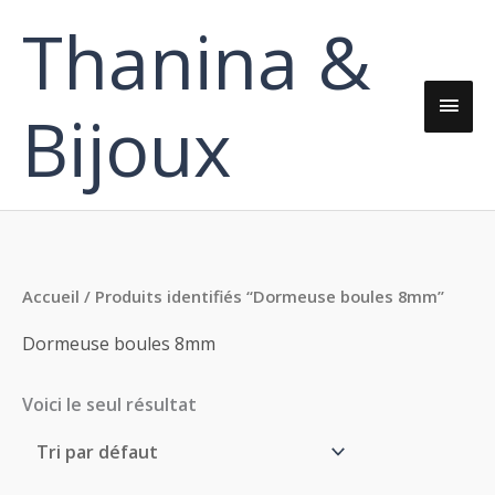
Aller
Thanina &
Men
au
contenu
princ
Bijoux
Accueil
/ Produits identifiés “Dormeuse boules 8mm”
Dormeuse boules 8mm
Voici le seul résultat