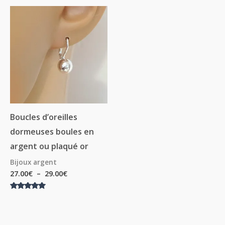
Plage
de
prix :
27.00€
à
29.00€
Boucles d’oreilles
dormeuses boules en
argent ou plaqué or
Bijoux argent
27.00
€
–
29.00
€
Note
5.00
sur 5