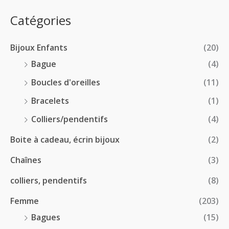
e
.
0
:
p
Catégories
0
€
2
r
0
à
8
i
€
1
Bijoux Enfants
(20)
.
x
8
0
Bague
(4)
.
0
:
Boucles d'oreilles
(11)
0
€
1
0
à
Bracelets
(1)
8
€
4
.
Colliers/pendentifs
(4)
8
0
.
Boite à cadeau, écrin bijoux
(2)
0
0
€
Chaînes
(3)
0
à
€
2
colliers, pendentifs
(8)
4
Femme
(203)
.
5
Bagues
(15)
0