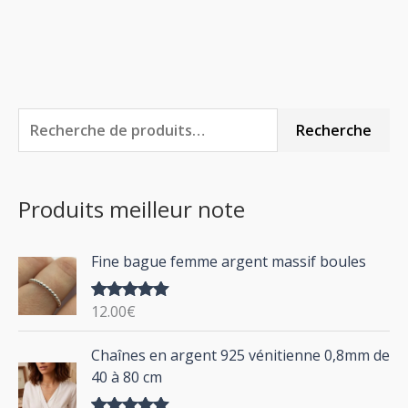
R
P
P
Recherche
e
r
r
c
i
i
Produits meilleur note
h
x
x
e
m
m
Fine bague femme argent massif boules
r
i
a
c
n
x
12.00
€
Note
5.00
h
sur 5
P
Chaînes en argent 925 vénitienne 0,8mm de
e
l
40 à 80 cm
p
a