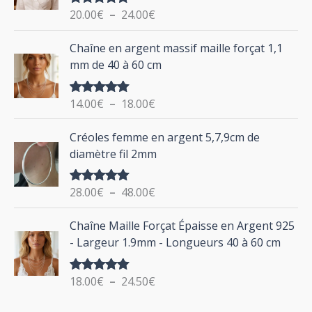
g
o
20.00
€
–
24.00
€
Note
5.00
e
u
sur 5
d
P
Chaîne en argent massif maille forçat 1,1
r
e
l
mm de 40 à 60 cm
p
a
r
g
:
i
14.00
€
–
18.00
€
Note
5.00
e
sur 5
x
d
P
Créoles femme en argent 5,7,9cm de
e
l
:
diamètre fil 2mm
p
a
2
r
g
0
i
28.00
€
–
48.00
€
Note
5.00
e
.
sur 5
x
d
P
0
Chaîne Maille Forçat Épaisse en Argent 925
e
l
0
:
- Largeur 1.9mm - Longueurs 40 à 60 cm
p
a
€
1
r
g
à
4
i
18.00
€
–
24.50
€
Note
5.00
e
2
.
sur 5
x
d
4
0