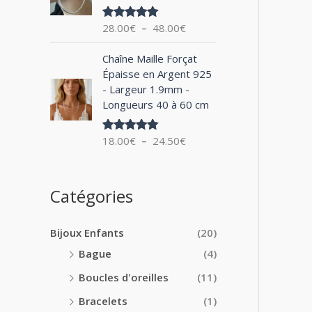
0
x
e
0
28.00
€
–
48.00
€
Note
5.00
d
€
sur 5
:
e
à
P
1
Chaîne Maille Forçat
p
2
l
4
Épaisse en Argent 925
r
4
a
.
- Largeur 1.9mm -
i
.
g
0
Longueurs 40 à 60 cm
x
0
e
0
0
d
€
:
18.00
€
–
24.50
€
€
Note
5.00
e
à
sur 5
2
p
1
8
r
8
.
i
Catégories
.
0
x
0
0
0
€
Bijoux Enfants
(20)
:
€
à
1
Bague
(4)
4
8
8
Boucles d'oreilles
(11)
.
.
0
Bracelets
(1)
0