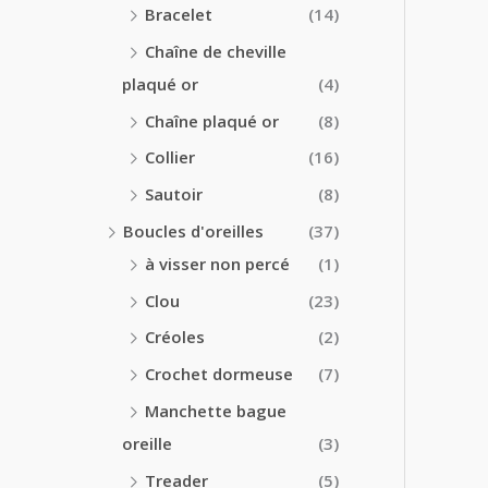
Bracelet
(14)
Chaîne de cheville
plaqué or
(4)
Chaîne plaqué or
(8)
Collier
(16)
Sautoir
(8)
Boucles d'oreilles
(37)
à visser non percé
(1)
Clou
(23)
Créoles
(2)
Crochet dormeuse
(7)
Manchette bague
oreille
(3)
Treader
(5)