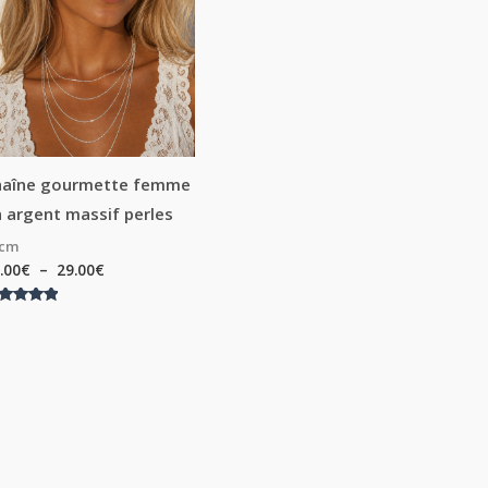
20.00€
à
29.00€
haîne gourmette femme
 argent massif perles
0cm
.00
€
–
29.00
€
te
00
r 5