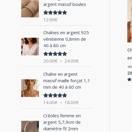
argent massif boules
h
e
12.00
€
Note
5.00
p
sur 5
P
o
Chaînes en argent 925
l
vénitienne 0,8mm de
u
a
40 à 80 cm
g
C
r
e
en
20.00
€
–
24.00
€
Note
5.00
d
sur 5
4
:
e
P
20
Chaîne en argent
p
l
massif maille forçat 1,1
r
a
No
mm de 40 à 60 cm
i
5.
g
su
x
e
14.00
€
–
18.00
€
Note
5.00
d
sur 5
:
e
P
2
Créoles femme en
p
l
0
argent 5,7,9cm de
r
a
.
diamètre fil 2mm
i
g