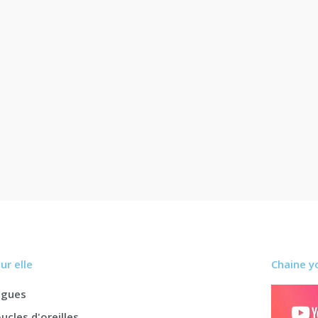
ur elle
Chaine y
agues
ucles d'oreilles