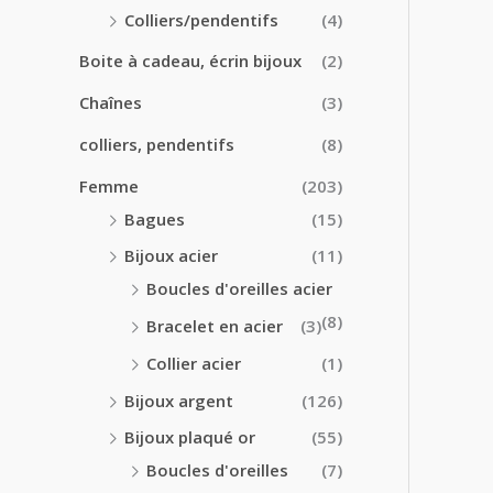
0
0
Colliers/pendentifs
(4)
€
€
à
Boite à cadeau, écrin bijoux
(2)
2
4
Chaînes
(3)
.
colliers, pendentifs
(8)
5
0
Femme
(203)
€
Bagues
(15)
Bijoux acier
(11)
Boucles d'oreilles acier
(8)
Bracelet en acier
(3)
Collier acier
(1)
Bijoux argent
(126)
Bijoux plaqué or
(55)
Boucles d'oreilles
(7)