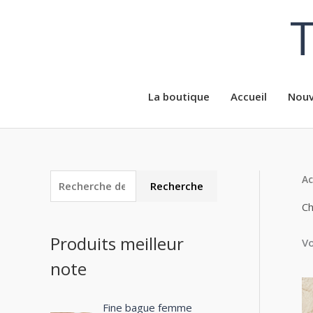
Aller
T
au
contenu
La boutique
Accueil
Nouv
Ac
R
P
P
Recherche
e
r
r
Ch
c
i
i
Produits meilleur
Vo
h
x
x
note
e
m
m
r
i
a
c
Fine bague femme
n
x