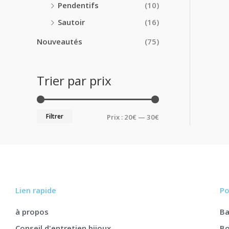
Pendentifs
(10)
Sautoir
(16)
Nouveautés
(75)
Trier par prix
Filtrer
Prix :
20€
—
30€
Lien rapide
Po
à propos
B
Conseil d'entretien bijoux
Bo