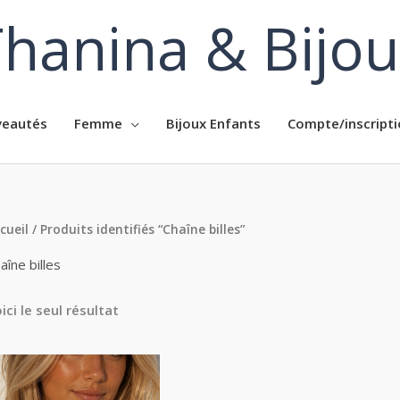
hanina & Bijo
eautés
Femme
Bijoux Enfants
Compte/inscripti
cueil
/ Produits identifiés “Chaîne billes”
aîne billes
ici le seul résultat
Plage
de
prix :