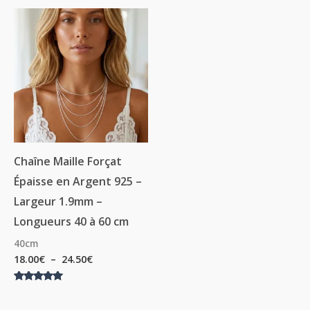
Plage
de
prix :
18.00€
à
24.50€
Chaîne Maille Forçat
Épaisse en Argent 925 –
Largeur 1.9mm –
Longueurs 40 à 60 cm
40cm
18.00
€
–
24.50
€
Note
5.00
sur 5