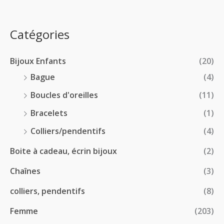
x
d
4
0
e
.
0
:
p
Catégories
0
€
2
r
0
à
8
i
€
1
Bijoux Enfants
(20)
.
x
8
0
Bague
(4)
.
0
:
Boucles d'oreilles
(11)
0
€
1
0
à
Bracelets
(1)
8
€
4
.
Colliers/pendentifs
(4)
8
0
.
Boite à cadeau, écrin bijoux
(2)
0
0
€
Chaînes
(3)
0
à
€
2
colliers, pendentifs
(8)
4
Femme
(203)
.
5