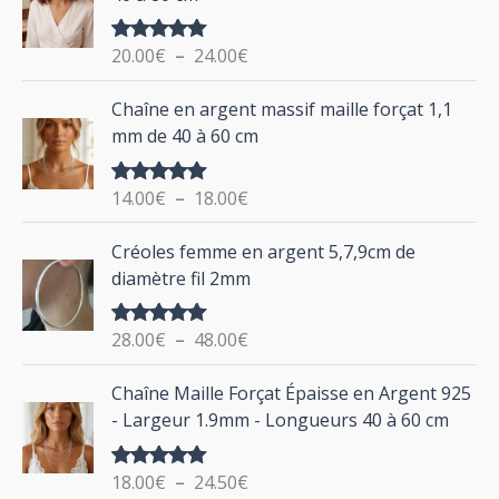
p
a
g
o
20.00
€
–
24.00
€
Note
5.00
e
u
sur 5
d
P
Chaîne en argent massif maille forçat 1,1
r
e
l
mm de 40 à 60 cm
p
a
r
g
:
i
14.00
€
–
18.00
€
Note
5.00
e
sur 5
x
d
P
Créoles femme en argent 5,7,9cm de
e
l
:
diamètre fil 2mm
p
a
2
r
g
0
i
28.00
€
–
48.00
€
Note
5.00
e
.
sur 5
x
d
P
0
Chaîne Maille Forçat Épaisse en Argent 925
e
l
0
:
- Largeur 1.9mm - Longueurs 40 à 60 cm
p
a
€
1
r
g
à
4
i
18.00
€
–
24.50
€
Note
5.00
e
2
.
sur 5