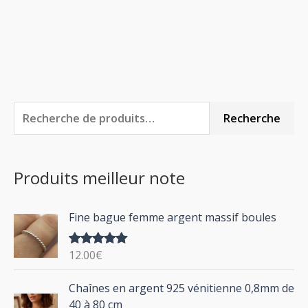
R
P
P
Recherche
e
r
r
c
i
i
Produits meilleur note
h
x
x
e
m
m
Fine bague femme argent massif boules
r
i
a
c
n
x
12.00
€
Note
5.00
h
sur 5
P
Chaînes en argent 925 vénitienne 0,8mm de
e
l
40 à 80 cm