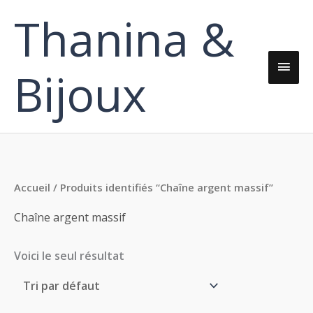
Aller
Thanina &
Men
au
contenu
princ
Bijoux
Accueil
/ Produits identifiés “Chaîne argent massif”
Chaîne argent massif
Voici le seul résultat