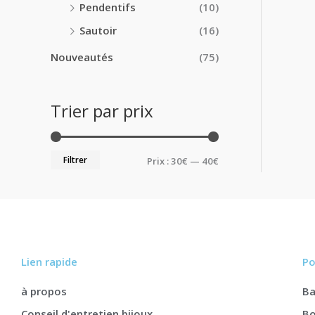
Pendentifs
(10)
Sautoir
(16)
Nouveautés
(75)
Trier par prix
Filtrer
Prix :
30€
—
40€
Lien rapide
Po
à propos
B
Conseil d'entretien bijoux
Bo