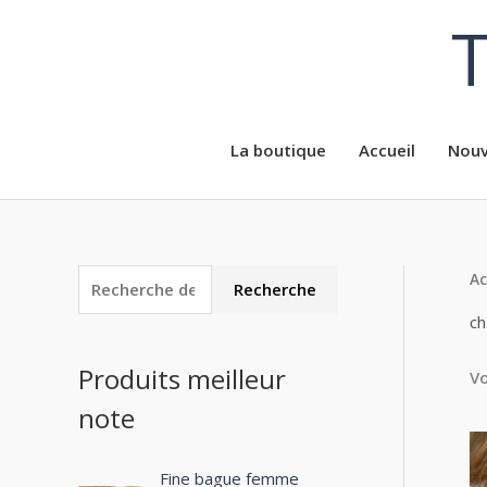
Aller
T
au
contenu
La boutique
Accueil
Nouv
Ac
R
P
P
Recherche
e
r
r
ch
c
i
i
Produits meilleur
Vo
h
x
x
note
e
m
m
r
i
a
c
Fine bague femme
n
x