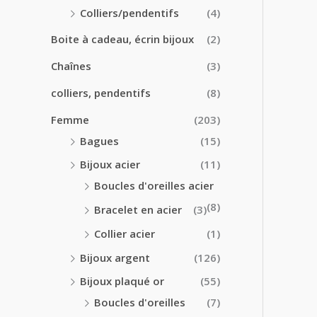
0
0
Colliers/pendentifs
(4)
€
€
à
Boite à cadeau, écrin bijoux
(2)
2
4
Chaînes
(3)
.
colliers, pendentifs
(8)
5
0
Femme
(203)
€
Bagues
(15)
Bijoux acier
(11)
Boucles d'oreilles acier
(8)
Bracelet en acier
(3)
Collier acier
(1)
Bijoux argent
(126)
Bijoux plaqué or
(55)
Boucles d'oreilles
(7)