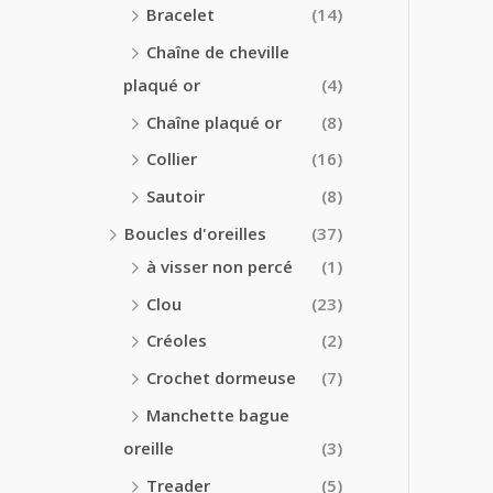
Bracelet
(14)
Chaîne de cheville
plaqué or
(4)
Chaîne plaqué or
(8)
Collier
(16)
Sautoir
(8)
Boucles d'oreilles
(37)
à visser non percé
(1)
Clou
(23)
Créoles
(2)
Crochet dormeuse
(7)
Manchette bague
oreille
(3)
Treader
(5)