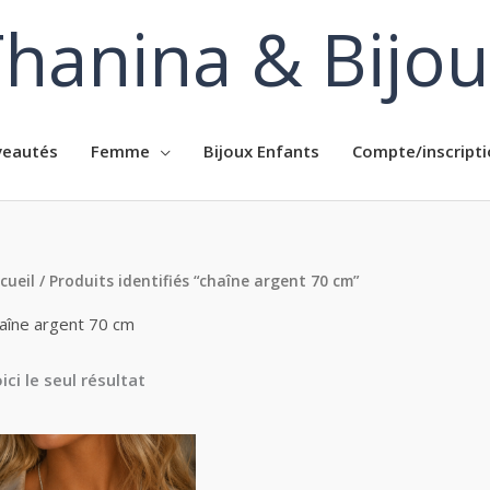
hanina & Bijo
eautés
Femme
Bijoux Enfants
Compte/inscripti
cueil
/ Produits identifiés “chaîne argent 70 cm”
aîne argent 70 cm
ici le seul résultat
Plage
de
prix :