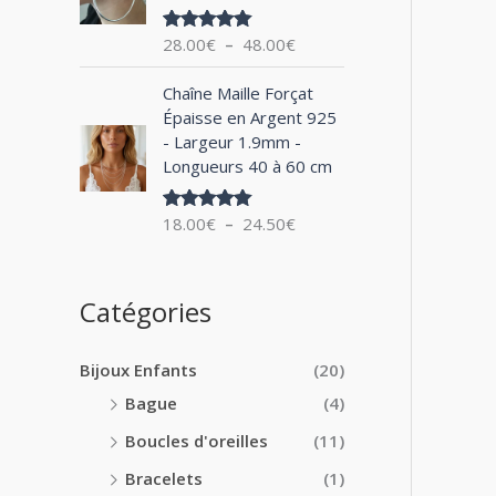
0
x
e
0
28.00
€
–
48.00
€
Note
5.00
d
€
sur 5
:
e
à
P
1
Chaîne Maille Forçat
p
2
l
4
Épaisse en Argent 925
r
4
a
.
- Largeur 1.9mm -
i
.
g
0
Longueurs 40 à 60 cm
x
0
e
0
0
d
€
:
18.00
€
–
24.50
€
€
Note
5.00
e
à
sur 5
2
p
1
8
r
8
.
i
Catégories
.
0
x
0
0
0
€
Bijoux Enfants
(20)
:
€
à
1
Bague
(4)
4
8
8
Boucles d'oreilles
(11)
.
.
0
Bracelets
(1)
0