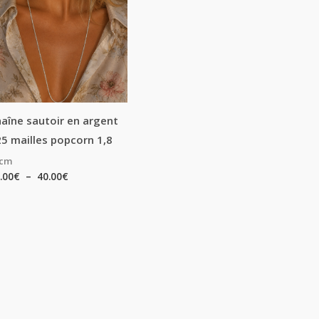
35.00€
à
40.00€
aîne sautoir en argent
5 mailles popcorn 1,8
0cm
.00
€
–
40.00
€