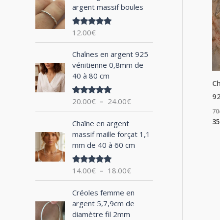
argent massif boules
h
e
12.00
€
Note
5.00
p
sur 5
P
o
Chaînes en argent 925
l
vénitienne 0,8mm de
u
a
40 à 80 cm
g
Ch
r
e
92
20.00
€
–
24.00
€
Note
5.00
d
sur 5
7
:
e
P
35
Chaîne en argent
p
l
massif maille forçat 1,1
r
a
mm de 40 à 60 cm
i
g
x
e
14.00
€
–
18.00
€
Note
5.00
d
sur 5
:
e
P
2
Créoles femme en
p
l
0
argent 5,7,9cm de
r
a
.
diamètre fil 2mm
i
g