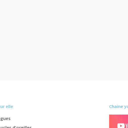
ur elle
Chaine y
agues
ucles d'oreilles