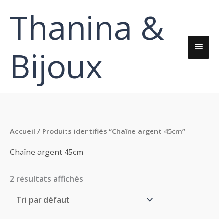
Aller
Thanina &
Men
au
contenu
princ
Bijoux
Accueil
/ Produits identifiés “Chaîne argent 45cm”
Chaîne argent 45cm
2 résultats affichés