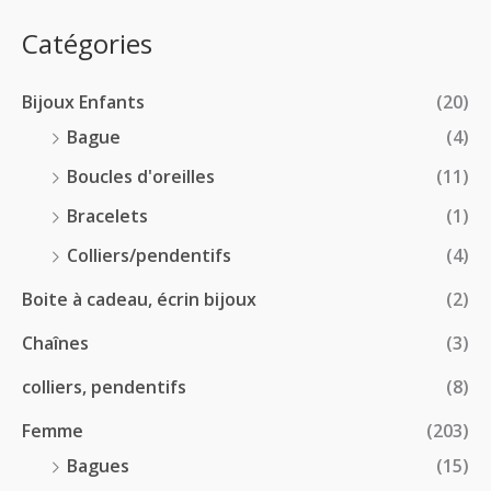
e
.
0
:
p
Catégories
0
€
2
r
0
à
8
i
€
1
Bijoux Enfants
(20)
.
x
8
0
Bague
(4)
.
0
:
Boucles d'oreilles
(11)
0
€
1
0
à
Bracelets
(1)
8
€
4
.
Colliers/pendentifs
(4)
8
0
.
Boite à cadeau, écrin bijoux
(2)
0
0
€
Chaînes
(3)
0
à
€
2
colliers, pendentifs
(8)
4
Femme
(203)
.
5
Bagues
(15)
0