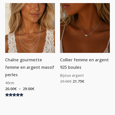
Plage
de
prix :
20.00€
à
29.00€
Chaîne gourmette
Collier femme en argent
femme en argent massif
925 boules
perles
Bijoux argent
29.00
€
21.75
€
40cm
20.00
€
–
29.00
€
Note
5.00
sur 5