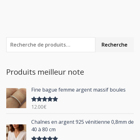
R
P
P
Recherche
e
r
r
c
i
i
Produits meilleur note
h
x
x
e
m
m
Fine bague femme argent massif boules
r
i
a
c
n
x
12.00
€
Note
5.00
h
sur 5
P
Chaînes en argent 925 vénitienne 0,8mm de
e
l
40 à 80 cm
p
a