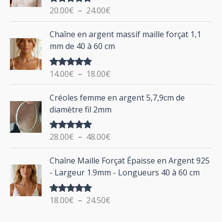
g
o
20.00
€
–
24.00
€
Note
5.00
e
u
sur 5
d
P
Chaîne en argent massif maille forçat 1,1
r
e
l
mm de 40 à 60 cm
p
a
r
g
:
i
14.00
€
–
18.00
€
Note
5.00
e
sur 5
x
d
P
Créoles femme en argent 5,7,9cm de
e
l
:
diamètre fil 2mm
p
a
2
r
g
0
i
28.00
€
–
48.00
€
Note
5.00
e
.
sur 5
x
d
P
0
Chaîne Maille Forçat Épaisse en Argent 925
e
l
0
:
- Largeur 1.9mm - Longueurs 40 à 60 cm
p
a
€
1
r
g
à
4
i
18.00
€
–
24.50
€
Note
5.00
e
2
.
sur 5
x
d
4
0