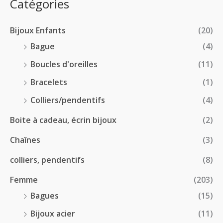
p
Catégories
0
€
2
r
0
à
8
i
€
1
Bijoux Enfants
(20)
.
x
8
0
Bague
(4)
.
0
:
Boucles d'oreilles
(11)
0
€
1
0
à
Bracelets
(1)
8
€
4
.
Colliers/pendentifs
(4)
8
0
.
Boite à cadeau, écrin bijoux
(2)
0
0
€
Chaînes
(3)
0
à
€
2
colliers, pendentifs
(8)
4
Femme
(203)
.
5
Bagues
(15)
0
Bijoux acier
(11)
€