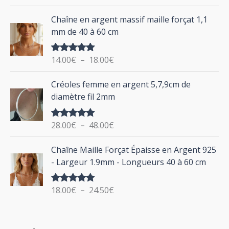
u
sur 5
d
P
Chaîne en argent massif maille forçat 1,1
r
e
l
mm de 40 à 60 cm
p
a
r
g
:
i
14.00
€
–
18.00
€
Note
5.00
e
sur 5
x
d
P
Créoles femme en argent 5,7,9cm de
e
l
:
diamètre fil 2mm
p
a
2
r
g
0
i
28.00
€
–
48.00
€
Note
5.00
e
.
sur 5
x
d
P
0
Chaîne Maille Forçat Épaisse en Argent 925
e
l
0
:
- Largeur 1.9mm - Longueurs 40 à 60 cm
p
a
€
1
r
g
à
4
i
18.00
€
–
24.50
€
Note
5.00
e
2
.
sur 5
x
d
4
0
e
.
0
: