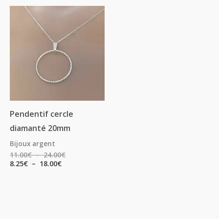
Plage
Plage
de
de
prix :
prix :
8.25€
11.00€
à
à
18.00€
24.00€
Pendentif cercle
diamanté 20mm
Bijoux argent
11.00
€
–
24.00
€
8.25
€
–
18.00
€