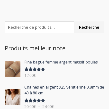
R
P
P
Recherche
e
r
r
c
i
i
Produits meilleur note
h
x
x
e
m
m
Fine bague femme argent massif boules
r
i
a
c
n
x
12.00
€
Note
5.00
h
sur 5
P
Chaînes en argent 925 vénitienne 0,8mm de
e
l
40 à 80 cm
p
a
g
o
20.00
€
–
24.00
€
Note
5.00
e