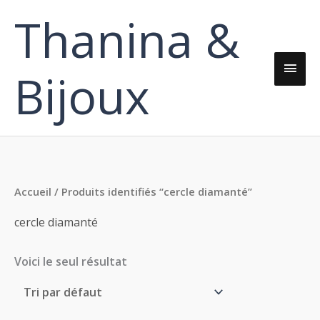
Aller
Thanina &
Men
au
contenu
princ
Bijoux
Accueil
/ Produits identifiés “cercle diamanté”
cercle diamanté
Voici le seul résultat