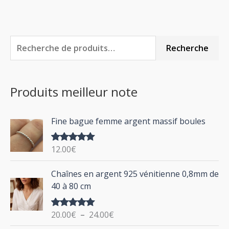
R
P
P
Recherche
e
r
r
c
i
i
Produits meilleur note
h
x
x
e
m
m
Fine bague femme argent massif boules
r
i
a
c
n
x
12.00
€
Note
5.00
h
sur 5
P
Chaînes en argent 925 vénitienne 0,8mm de
e
l
40 à 80 cm
p
a
g
o
20.00
€
–
24.00
€
Note
5.00
e
u
sur 5