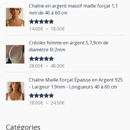
d
P
Chaîne en argent massif maille forçat 1,1
r
e
l
mm de 40 à 60 cm
p
a
r
g
:
i
14.00
€
–
18.00
€
Note
5.00
e
sur 5
x
d
P
Créoles femme en argent 5,7,9cm de
e
l
:
diamètre fil 2mm
p
a
2
r
g
0
i
28.00
€
–
48.00
€
Note
5.00
e
.
sur 5
x
d
P
0
Chaîne Maille Forçat Épaisse en Argent 925
e
l
0
:
- Largeur 1.9mm - Longueurs 40 à 60 cm
p
a
€
1
r
g
à
4
i
18.00
€
–
24.50
€
Note
5.00
e
2
.
sur 5
x
d
4
0
e
.
0
:
p
Catégories
0
€