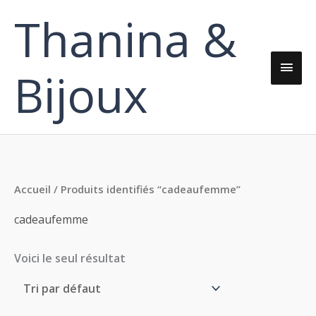
Aller
Thanina &
Men
au
contenu
princ
Bijoux
Accueil
/ Produits identifiés “cadeaufemme”
cadeaufemme
Voici le seul résultat