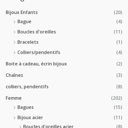
2
r
0
à
8
i
€
1
Bijoux Enfants
(20)
.
x
8
0
Bague
(4)
.
0
:
Boucles d'oreilles
(11)
0
€
1
0
à
Bracelets
(1)
8
€
4
.
Colliers/pendentifs
(4)
8
0
.
Boite à cadeau, écrin bijoux
(2)
0
0
€
Chaînes
(3)
0
à
€
2
colliers, pendentifs
(8)
4
Femme
(202)
.
5
Bagues
(15)
0
Bijoux acier
(11)
€
Boucles d'oreilles acier
(8)