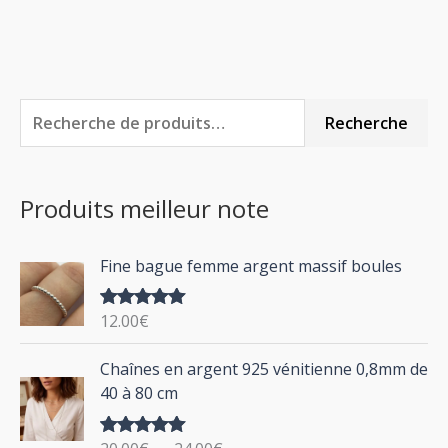
R
P
P
Recherche
e
r
r
c
i
i
Produits meilleur note
h
x
x
e
m
m
Fine bague femme argent massif boules
r
i
a
c
n
x
12.00
€
Note
5.00
h
sur 5
P
Chaînes en argent 925 vénitienne 0,8mm de
e
l
40 à 80 cm
p
a
g
o
Note
5.00