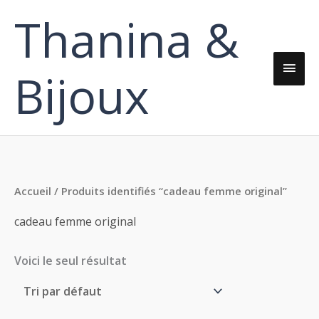
Aller
Thanina &
Men
au
contenu
princ
Bijoux
Accueil
/ Produits identifiés “cadeau femme original”
cadeau femme original
Voici le seul résultat