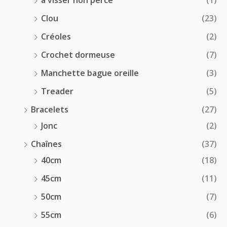
à visser non percé
(1)
Clou
(23)
Créoles
(2)
Crochet dormeuse
(7)
Manchette bague oreille
(3)
Treader
(5)
Bracelets
(27)
Jonc
(2)
Chaînes
(37)
40cm
(18)
45cm
(11)
50cm
(7)
55cm
(6)