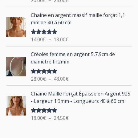
20.00
€
–
24.00
€
e
u
sur 5
d
P
Chaîne en argent massif maille forçat 1,1
r
e
l
mm de 40 à 60 cm
p
a
r
g
:
i
14.00
€
–
18.00
€
Note
5.00
e
sur 5
x
d
P
Créoles femme en argent 5,7,9cm de
e
l
:
diamètre fil 2mm
p
a
2
r
g
0
i
28.00
€
–
48.00
€
Note
5.00
e
.
sur 5
x
d
P
0
Chaîne Maille Forçat Épaisse en Argent 925
e
l
0
:
- Largeur 1.9mm - Longueurs 40 à 60 cm
p
a
€
1
r
g
à
4
i
18.00
€
–
24.50
€
Note
5.00
e
2
.
sur 5
x
d
4
0
e
.
0