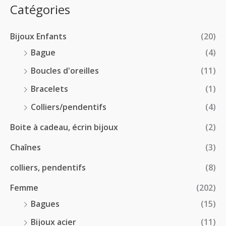
:
p
Catégories
0
€
2
r
0
à
8
i
€
1
Bijoux Enfants
(20)
.
x
8
0
Bague
(4)
.
0
:
Boucles d'oreilles
(11)
0
€
1
0
à
Bracelets
(1)
8
€
4
.
Colliers/pendentifs
(4)
8
0
.
Boite à cadeau, écrin bijoux
(2)
0
0
€
Chaînes
(3)
0
à
€
2
colliers, pendentifs
(8)
4
Femme
(202)
.
5
Bagues
(15)
0
Bijoux acier
(11)
€