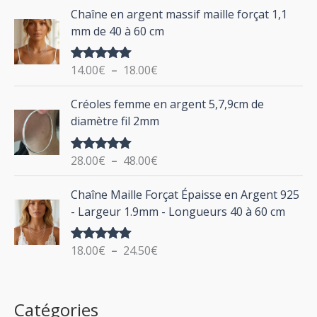
d
P
Chaîne en argent massif maille forçat 1,1
r
e
l
mm de 40 à 60 cm
p
a
r
g
:
i
14.00
€
–
18.00
€
Note
5.00
e
sur 5
x
d
P
Créoles femme en argent 5,7,9cm de
e
l
:
diamètre fil 2mm
p
a
2
r
g
0
i
28.00
€
–
48.00
€
Note
5.00
e
.
sur 5
x
d
P
0
Chaîne Maille Forçat Épaisse en Argent 925
e
l
0
:
- Largeur 1.9mm - Longueurs 40 à 60 cm
p
a
€
1
r
g
à
4
i
18.00
€
–
24.50
€
Note
5.00
e
2
.
sur 5
x
d
4
0
e
.
0
:
p
Catégories
0
€