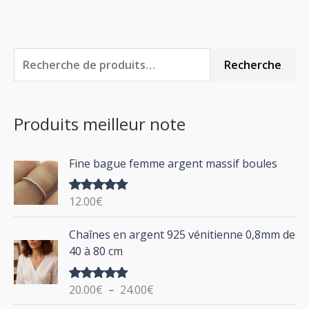
R
P
P
Recherche
e
r
r
c
i
i
Produits meilleur note
h
x
x
e
m
m
Fine bague femme argent massif boules
r
i
a
c
n
x
12.00
€
Note
5.00
h
sur 5
P
Chaînes en argent 925 vénitienne 0,8mm de
e
l
40 à 80 cm
p
a
g
o
20.00
€
–
24.00
€
Note
5.00
e
u
sur 5