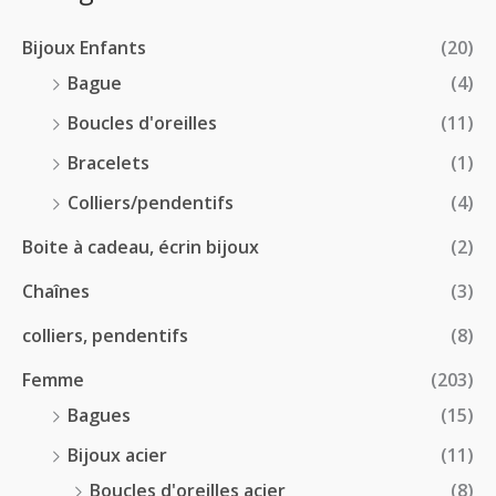
2
r
0
à
8
i
€
1
Bijoux Enfants
(20)
.
x
8
0
Bague
(4)
.
0
:
Boucles d'oreilles
(11)
0
€
1
0
à
Bracelets
(1)
8
€
4
.
Colliers/pendentifs
(4)
8
0
.
Boite à cadeau, écrin bijoux
(2)
0
0
€
Chaînes
(3)
0
à
€
2
colliers, pendentifs
(8)
4
Femme
(203)
.
5
Bagues
(15)
0
Bijoux acier
(11)
€
Boucles d'oreilles acier
(8)