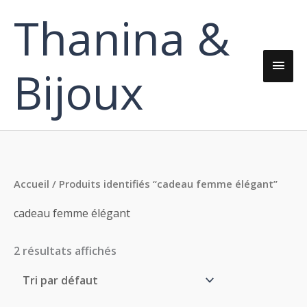
Aller
Thanina &
Men
au
contenu
princ
Bijoux
Accueil
/ Produits identifiés “cadeau femme élégant”
cadeau femme élégant
2 résultats affichés