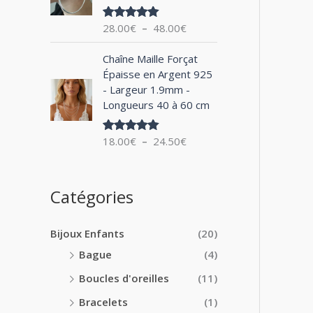
0
x
e
0
28.00
€
–
48.00
€
Note
5.00
d
€
sur 5
:
e
à
P
1
Chaîne Maille Forçat
p
2
l
4
Épaisse en Argent 925
r
4
a
.
- Largeur 1.9mm -
i
.
g
0
Longueurs 40 à 60 cm
x
0
e
0
0
d
€
:
18.00
€
–
24.50
€
€
Note
5.00
e
à
sur 5
2
p
1
8
r
8
.
i
Catégories
.
0
x
0
0
0
€
Bijoux Enfants
(20)
:
€
à
1
Bague
(4)
4
8
8
Boucles d'oreilles
(11)
.
.
0
Bracelets
(1)
0