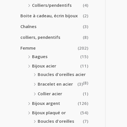
0
0
Colliers/pendentifs
(4)
€
€
à
Boite à cadeau, écrin bijoux
(2)
2
4
Chaînes
(3)
.
colliers, pendentifs
(8)
5
0
Femme
(202)
€
Bagues
(15)
Bijoux acier
(11)
Boucles d'oreilles acier
(8)
Bracelet en acier
(3)
Collier acier
(1)
Bijoux argent
(126)
Bijoux plaqué or
(54)
Boucles d'oreilles
(7)