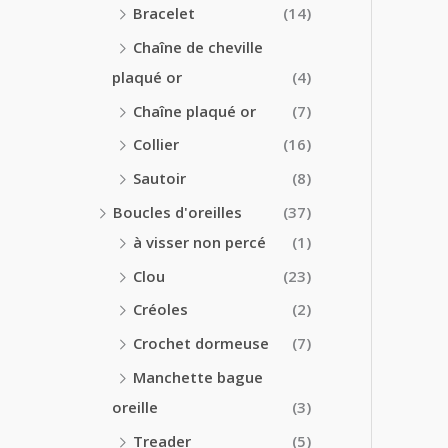
Bracelet
(14)
Chaîne de cheville
plaqué or
(4)
Chaîne plaqué or
(7)
Collier
(16)
Sautoir
(8)
Boucles d'oreilles
(37)
à visser non percé
(1)
Clou
(23)
Créoles
(2)
Crochet dormeuse
(7)
Manchette bague
oreille
(3)
Treader
(5)