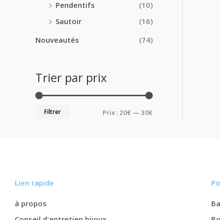
Pendentifs
(10)
Sautoir
(16)
Nouveautés
(74)
Trier par prix
Filtrer
Prix :
20€
—
30€
Lien rapide
Po
à propos
B
Conseil d'entretien bijoux
Bo