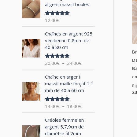
argent massif boules
h
e
12.00
€
Note
5.00
p
sur 5
P
o
Chaînes en argent 925
l
vénitienne 0,8mm de
u
a
40 à 80 cm
g
Br
r
e
De
20.00
€
–
24.00
€
Note
5.00
d
sur 5
Ba
:
e
P
c
Chaîne en argent
p
l
massif maille forçat 1,1
r
Bi
a
mm de 40 à 60 cm
i
23
g
x
e
14.00
€
–
18.00
€
Note
5.00
d
sur 5
:
e
P
2
Créoles femme en
p
l
0
argent 5,7,9cm de
r
a
.
diamètre fil 2mm
i
g