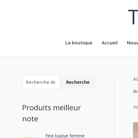
Aller
T
au
contenu
La boutique
Accueil
Nouv
Ac
R
P
P
Recherche
e
r
r
Br
c
i
i
Produits meilleur
Vo
h
x
x
note
e
m
m
r
i
a
c
Fine bague femme
n
x