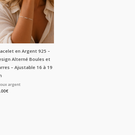
acelet en Argent 925 –
sign Alterné Boules et
rres – Ajustable 16 à 19
m
joux argent
.00
€