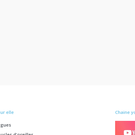
ur elle
Chaine y
agues
ucles d'oreilles